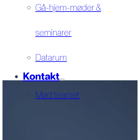
Gå-hjem-møder &
seminarer
Datarum
Kontakt
Mød teamet