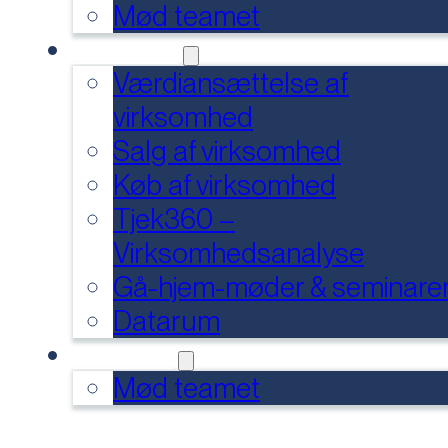
Mød teamet
SERVICES
Værdiansættelse af
virksomhed
Salg af virksomhed
Køb af virksomhed
Tjek360 –
Virksomhedsanalyse
Gå-hjem-møder & seminare
Datarum
KONTAKT
Mød teamet