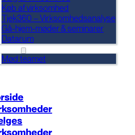
Køb af virksomhed
Tjek360 – Virksomhedsanalyse
Gå-hjem-møder & seminarer
Datarum
NTAKT
Mød teamet
rside
rksomheder
ælges
rksomheder