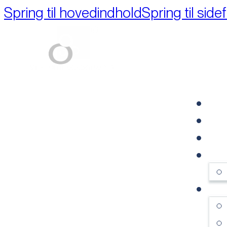
Spring til hovedindhold
Spring til side
Part of M+A Group 
FO
RE
VI
OM
SE