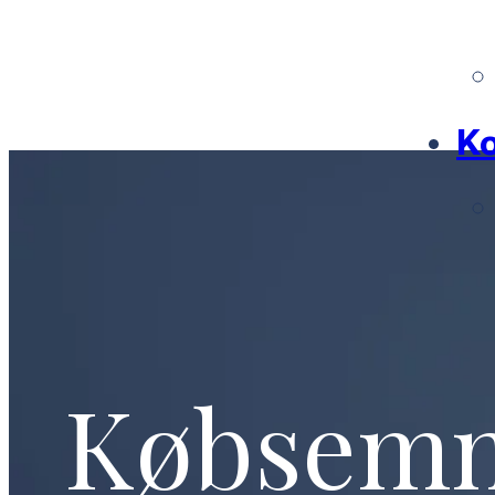
Ko
Købsem