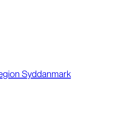
:
egion Syddanmark