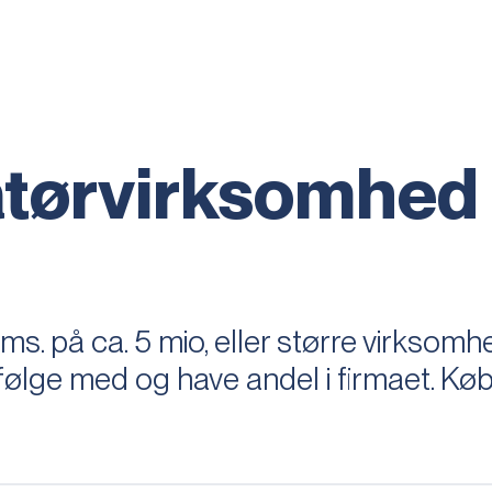
latørvirksomhed
oms. på ca. 5 mio, eller større virksom
 følge med og have andel i firmaet. K