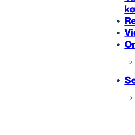
k
Re
Vi
O
Se