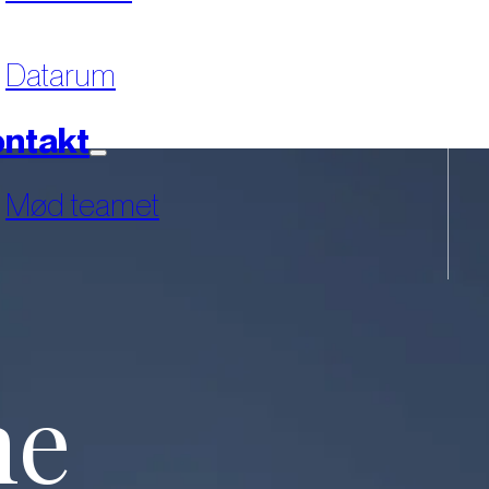
Datarum
ntakt
Mød teamet
ne