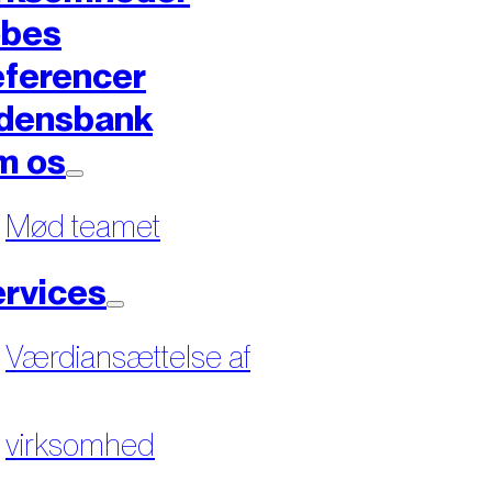
øbes
ferencer
densbank
m os
Mød teamet
rvices
Værdiansættelse af
virksomhed