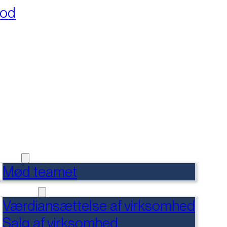
fod
RSIDE
FERENCER
DENSBANK
 OS
Mød teamet
RVICES
Værdiansættelse af virksomhed
Salg af virksomhed