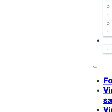
KO
Fo
Vi
s
Vi