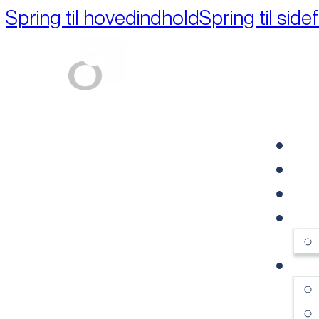
Spring til hovedindhold
Spring til side
Part of M+A Group 
FO
RE
VI
OM
SE