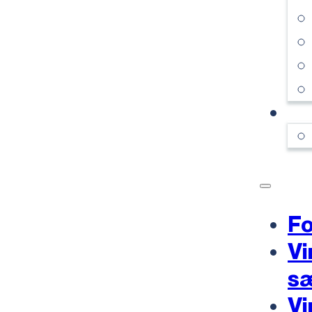
KO
Fo
Vi
s
Vi