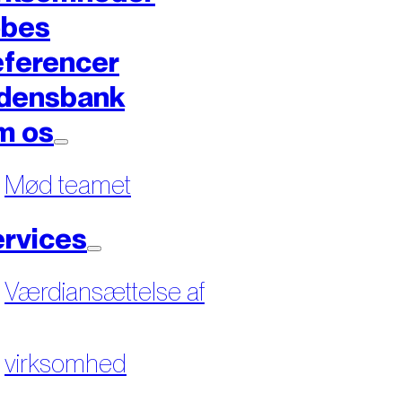
øbes
ferencer
densbank
m os
Mød teamet
rvices
Værdiansættelse af
virksomhed