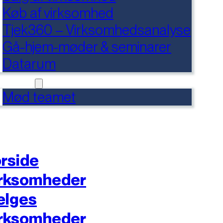
Køb af virksomhed
Tjek360 – Virksomhedsanalyse
Gå-hjem-møder & seminarer
Datarum
NTAKT
Mød teamet
rside
rksomheder
ælges
rksomheder