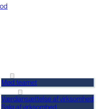
fod
RSIDE
FERENCER
DENSBANK
 OS
Mød teamet
RVICES
Værdiansættelse af virksomhed
Salg af virksomhed