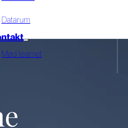
Datarum
ntakt
Mød teamet
ne