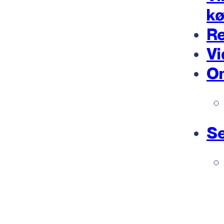
k
Re
Vi
O
Se