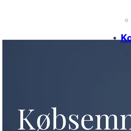
Ko
Købsem