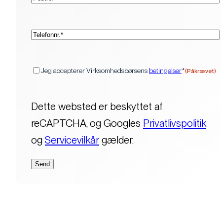
(Påkrævet)
Telefon*
(Påkrævet)
Samtykke
Jeg accepterer Virksomhedsbørsens
betingelser
*
(Påkrævet)
Dette websted er beskyttet af
reCAPTCHA, og Googles
Privatlivspolitik
og
Servicevilkår
gælder.