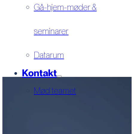
Gå-hjem-møder &
seminarer
Datarum
Kontakt
Mød teamet