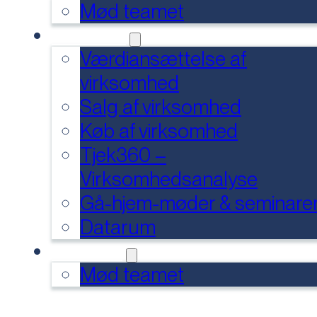
Mød teamet
SERVICES
Værdiansættelse af
virksomhed
Salg af virksomhed
Køb af virksomhed
Tjek360 –
Virksomhedsanalyse
Gå-hjem-møder & seminare
Datarum
KONTAKT
Mød teamet