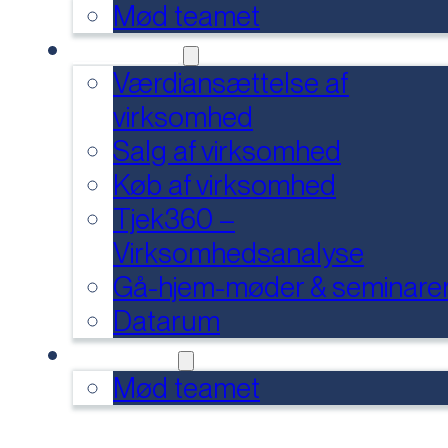
Mød teamet
SERVICES
Værdiansættelse af
virksomhed
Salg af virksomhed
Køb af virksomhed
Tjek360 –
Virksomhedsanalyse
Gå-hjem-møder & seminare
Datarum
KONTAKT
Mød teamet