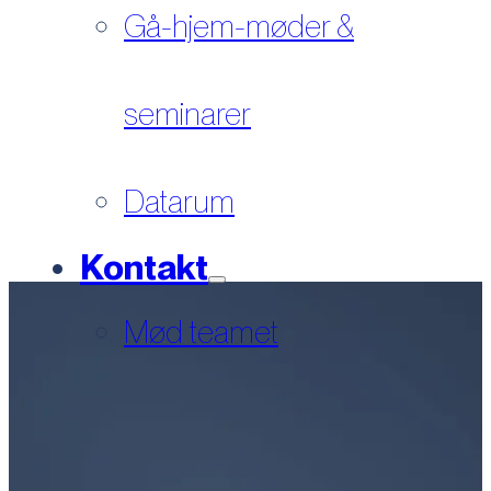
Gå-hjem-møder &
seminarer
Datarum
Kontakt
Mød teamet