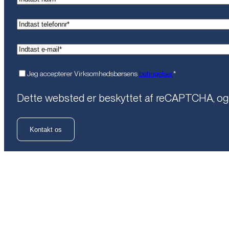
(Påkrævet)
Telefon*
(Påkrævet)
Email*
(Påkrævet)
Samtykke
Jeg accepterer Virksomhedsbørsens
betingelser
*
Dette websted er beskyttet af reCAPTCHA, o