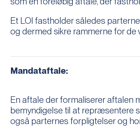
som en foreløbig aftale, der fastho
Et LOI fastholder således parterne,
og dermed sikre rammerne for de v
Mandataftale:
En aftale der formaliserer aftal
bemyndigelse til at repræsentere sæ
også parternes forpligtelser og ho