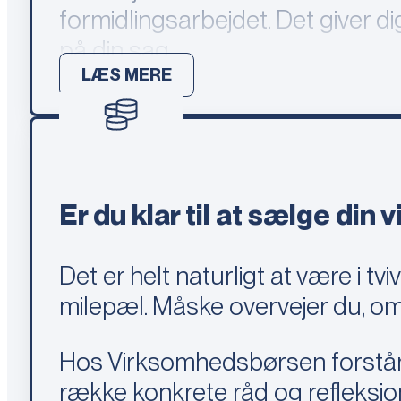
formidlingsarbejdet. Det giver d
på din sag.
LÆS MERE
Samtidig adskiller vi os fra man
salgsprocessen. Det inkluderer b
markedsføringsmateriale samt m
vigtigste: at skabe det rigtige m
Er du klar til at sælge din
Et andet væsentligt aspekt i et
Det er helt naturligt at være i 
et omfattende og kvalificeret k
milepæl. Måske overvejer du, om t
(NDA). Hver køber er screenet og
branche, størrelse og geografi. D
Hos Virksomhedsbørsen forstår vi
række konkrete råd og refleksio
Vi ved, at synlighed er afgørend