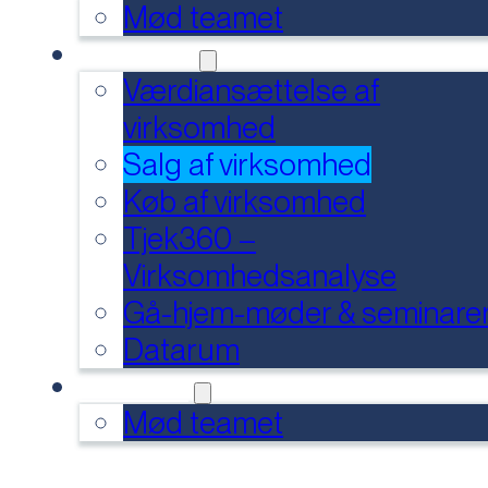
Mød teamet
SERVICES
Værdiansættelse af
virksomhed
Salg af virksomhed
Køb af virksomhed
Tjek360 –
Virksomhedsanalyse
Gå-hjem-møder & seminare
Datarum
KONTAKT
Mød teamet