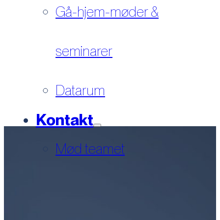
Gå-hjem-møder &
seminarer
Datarum
Kontakt
Mød teamet