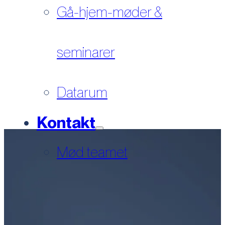
Gå-hjem-møder &
seminarer
Datarum
Kontakt
Mød teamet