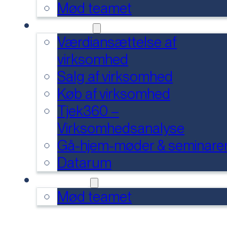
Mød teamet
SERVICES
Værdiansættelse af
virksomhed
Salg af virksomhed
Køb af virksomhed
Tjek360 –
Virksomhedsanalyse
Gå-hjem-møder & seminare
Datarum
KONTAKT
Mød teamet