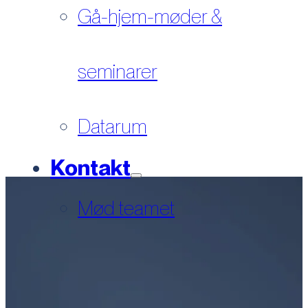
Gå-hjem-møder &
seminarer
Datarum
Kontakt
Mød teamet