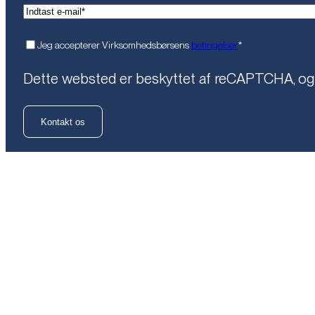
(Påkrævet)
Email*
(Påkrævet)
Samtykke
Jeg accepterer Virksomhedsbørsens
betingelser
*
Dette websted er beskyttet af reCAPTCHA, o