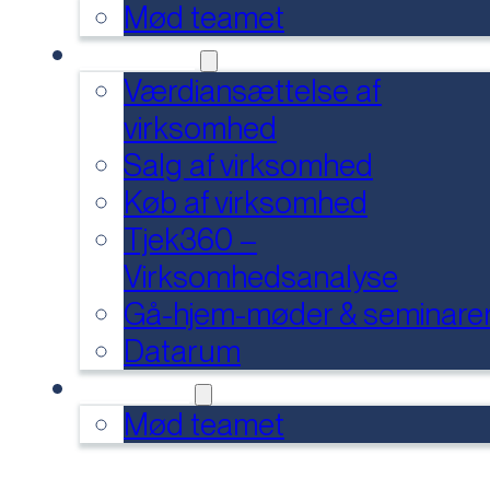
Mød teamet
SERVICES
Værdiansættelse af
virksomhed
Salg af virksomhed
Køb af virksomhed
Tjek360 –
Virksomhedsanalyse
Gå-hjem-møder & seminare
Datarum
KONTAKT
Mød teamet