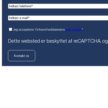
(Påkrævet)
Telefon*
(Påkrævet)
Email*
(Påkrævet)
Samtykke
Jeg accepterer Virksomhedsbørsens
betingelser
*
Dette websted er beskyttet af reCAPTCHA, o