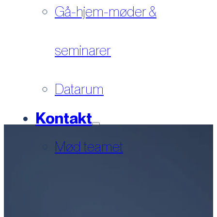
Gå-hjem-møder &
seminarer
Datarum
Kontakt
Mød teamet