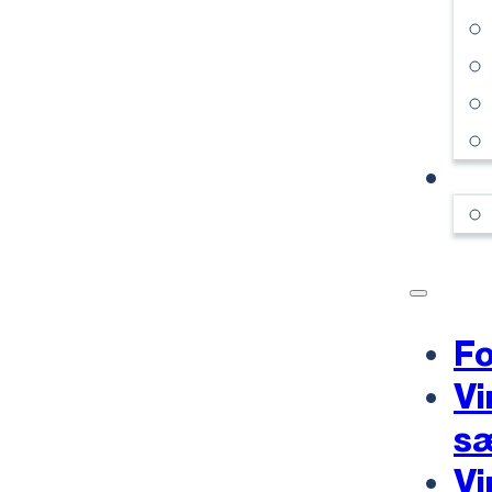
KO
Fo
Vi
s
Vi