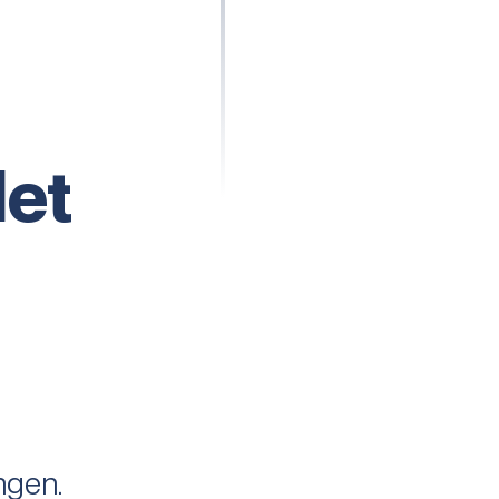
let
t
ngen.