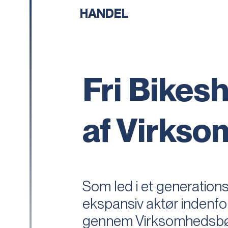
HANDEL
Fri Bikesh
af Virks
Som led i et generationss
ekspansiv aktør indenfor
gennem Virksomhedsbørse