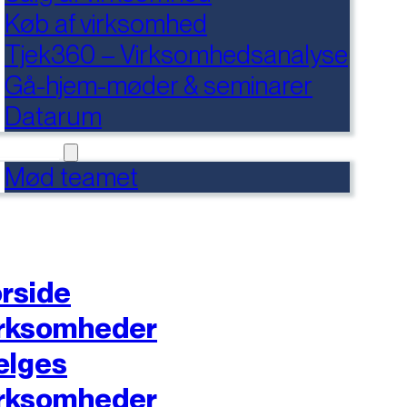
Køb af virksomhed
Tjek360 – Virksomhedsanalyse
Gå-hjem-møder & seminarer
Datarum
NTAKT
Mød teamet
rside
rksomheder
ælges
rksomheder