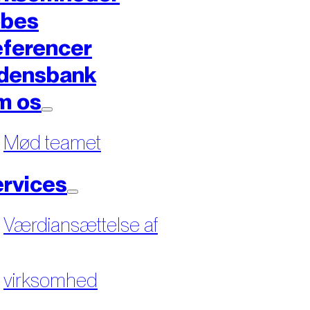
øbes
ferencer
densbank
m os
Mød teamet
rvices
Værdiansættelse af
virksomhed