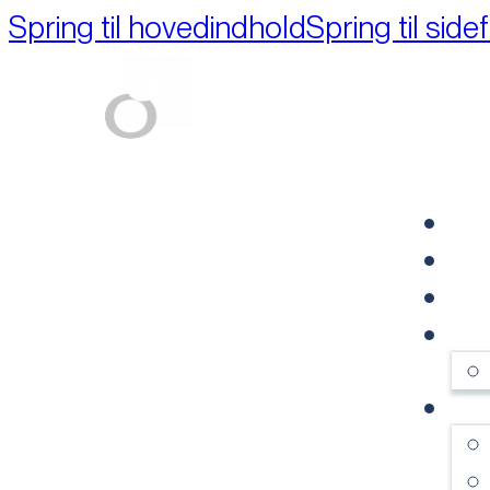
Spring til hovedindhold
Spring til side
Part of M+A Group 
FO
RE
VI
OM
SE