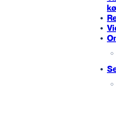
k
Re
Vi
O
Se