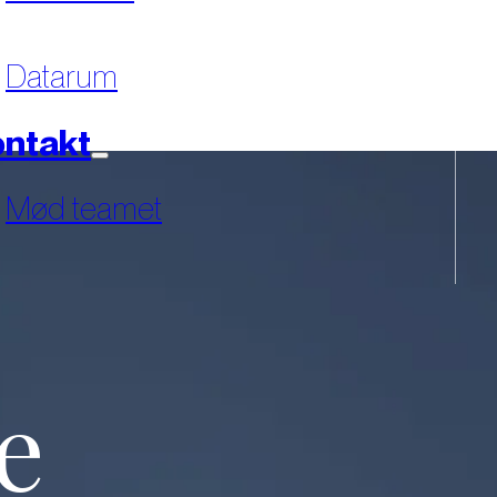
Datarum
ntakt
Mød teamet
e