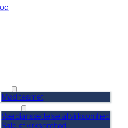
fod
RSIDE
FERENCER
DENSBANK
 OS
Mød teamet
RVICES
Værdiansættelse af virksomhed
Salg af virksomhed