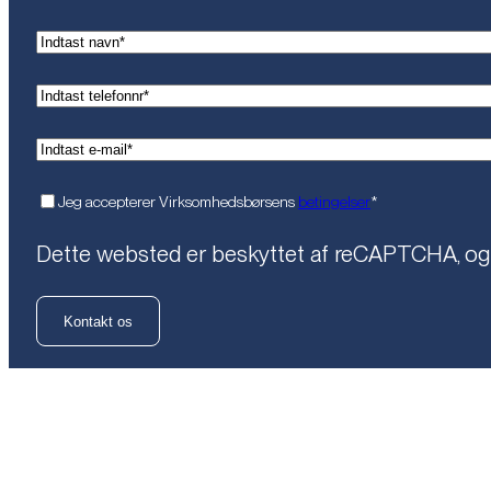
(Påkrævet)
Navn
(Påkrævet)
Telefon*
(Påkrævet)
Email*
(Påkrævet)
Samtykke
Jeg accepterer Virksomhedsbørsens
betingelser
*
Dette websted er beskyttet af reCAPTCHA, o