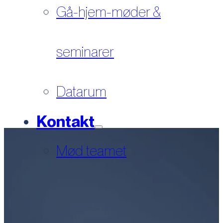
Gå-hjem-møder &
seminarer
Datarum
Kontakt
Mød teamet