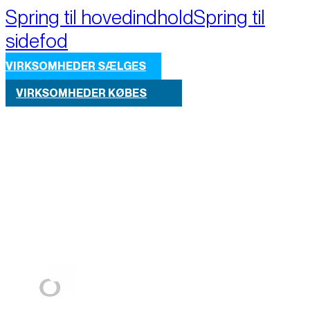
Spring til hovedindhold
Spring til
sidefod
VIRKSOMHEDER SÆLGES
VIRKSOMHEDER KØBES
Part of M+A Group 