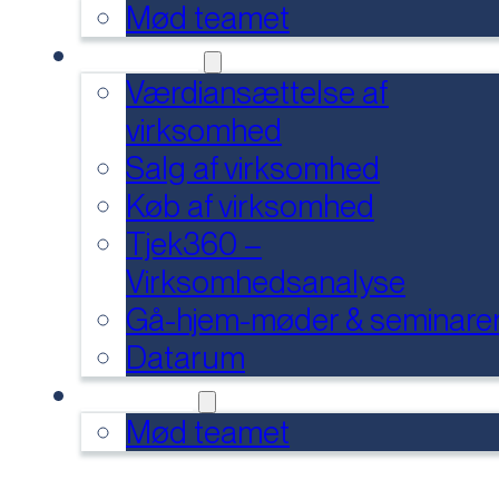
Mød teamet
SERVICES
Værdiansættelse af
virksomhed
Salg af virksomhed
Køb af virksomhed
Tjek360 –
Virksomhedsanalyse
Gå-hjem-møder & seminare
Datarum
KONTAKT
Mød teamet