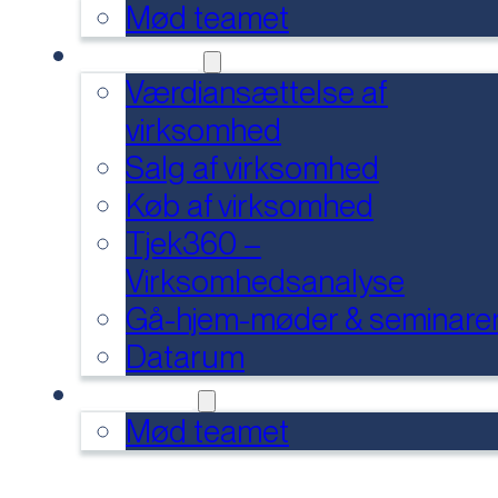
Mød teamet
SERVICES
Værdiansættelse af
virksomhed
Salg af virksomhed
Køb af virksomhed
Tjek360 –
Virksomhedsanalyse
Gå-hjem-møder & seminare
Datarum
KONTAKT
Mød teamet