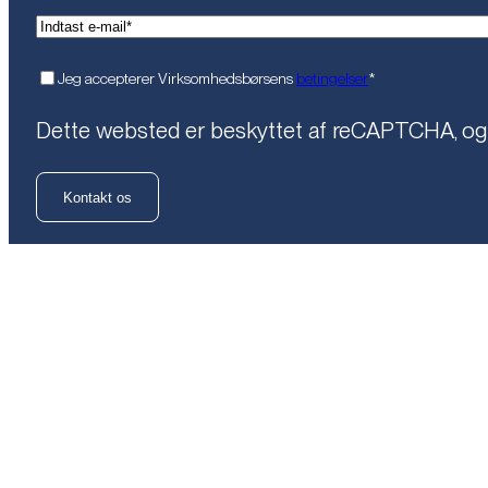
(Påkrævet)
Email*
(Påkrævet)
Samtykke
Jeg accepterer Virksomhedsbørsens
betingelser
*
Dette websted er beskyttet af reCAPTCHA, o