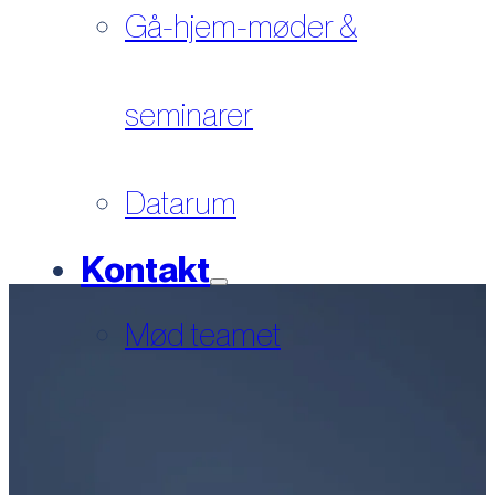
Gå-hjem-møder &
seminarer
Datarum
Kontakt
Mød teamet