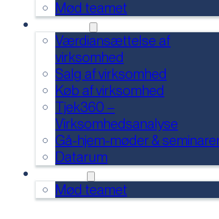
Mød teamet
SERVICES
Værdiansættelse af
virksomhed
Salg af virksomhed
Køb af virksomhed
Tjek360 –
Virksomhedsanalyse
Gå-hjem-møder & seminare
Datarum
KONTAKT
Mød teamet