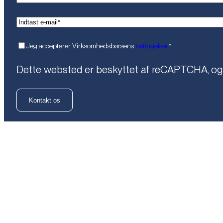
(Påkrævet)
Email*
(Påkrævet)
Samtykke
Jeg accepterer Virksomhedsbørsens
betingelser
*
Dette websted er beskyttet af reCAPTCHA, o