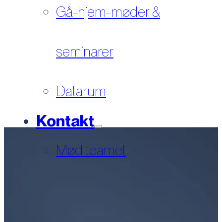
Gå-hjem-møder &
seminarer
Datarum
Kontakt
Mød teamet