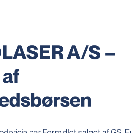
LASER A/S –
 af
edsbørsen
dericia har Formidlet salget af GS-Eu