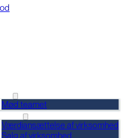
fod
RSIDE
FERENCER
DENSBANK
 OS
Mød teamet
RVICES
Værdiansættelse af virksomhed
Salg af virksomhed