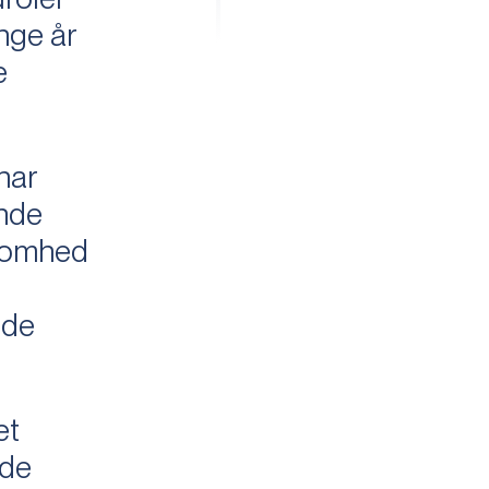
nge år
e
har
ende
ksomhed
ede
et
nde