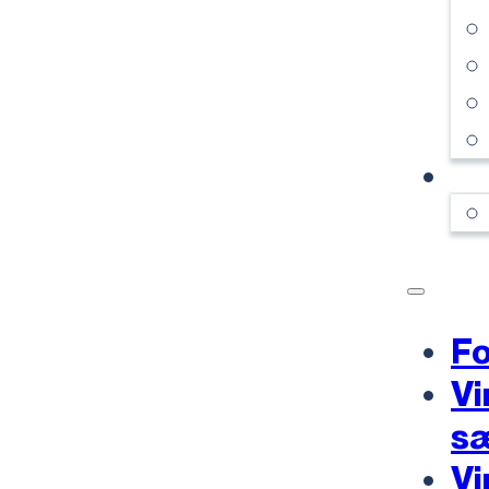
KO
Fo
Vi
s
Vi