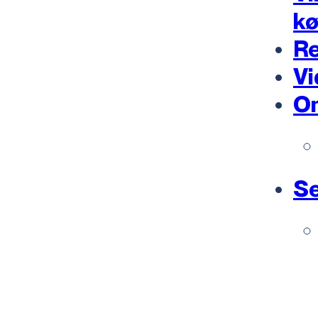
k
Re
Vi
O
Se