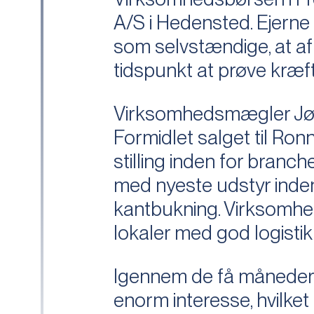
A/S i Hedensted. Ejern
som selvstændige, at a
tidspunkt at prøve kræf
Virksomhedsmægler Jør
Formidlet salget til Ro
stilling inden for bran
med nyeste udstyr inden
kantbukning. Virksomhed
lokaler med god logistik
Igennem de få måneder v
enorm interesse, hvilket