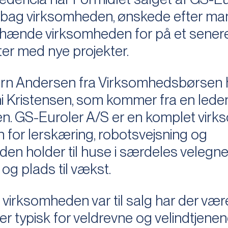
e bag virksomheden, ønskede efter ma
fhænde virksomheden for på et sener
ter med nye projekter.
n Andersen fra Virksomhedsbørsen 
nni Kristensen, som kommer fra en led
chen. GS-Euroler A/S er en komplet vir
 for lerskæring, robotsvejsning og
en holder til huse i særdeles velegn
 og plads til vækst.
irksomheden var til salg har der vær
 er typisk for veldrevne og velindtjene