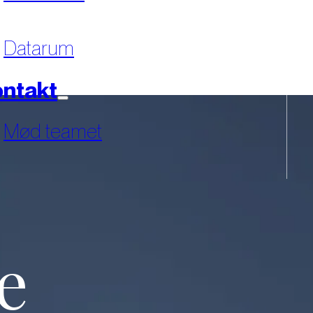
Datarum
ntakt
Mød teamet
e