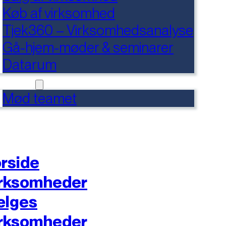
Køb af virksomhed
Tjek360 – Virksomhedsanalyse
Gå-hjem-møder & seminarer
Datarum
NTAKT
Mød teamet
rside
rksomheder
ælges
rksomheder