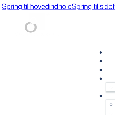
Spring til hovedindhold
Spring til side
Part of M+A Group 
FO
RE
VI
OM
SE