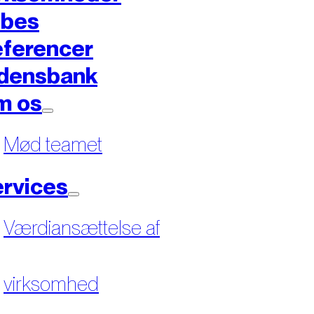
øbes
ferencer
densbank
m os
Mød teamet
rvices
Værdiansættelse af
virksomhed