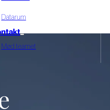
Datarum
ntakt
Mød teamet
e