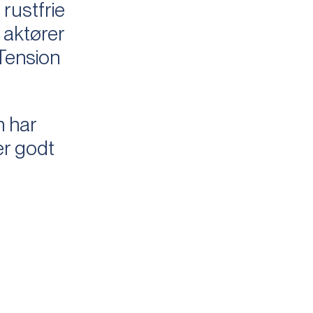
rustfrie
 aktører
Tension
n har
 er godt