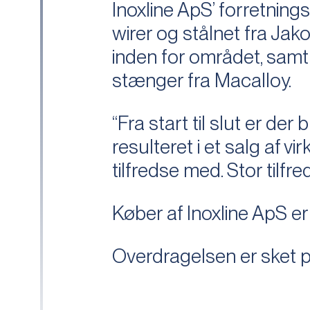
Inoxline ApS’ forretning
wirer og stålnet fra Jak
inden for området, samt
stænger fra Macalloy.
“Fra start til slut er de
resulteret i et salg af v
tilfredse med. Stor tilfr
Køber af Inoxline ApS e
Overdragelsen er sket pr