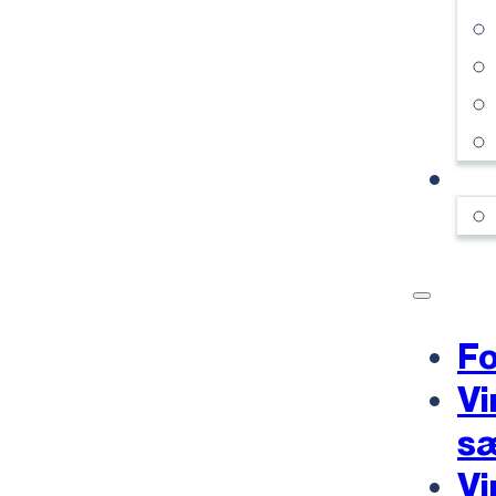
KO
Fo
Vi
s
Vi