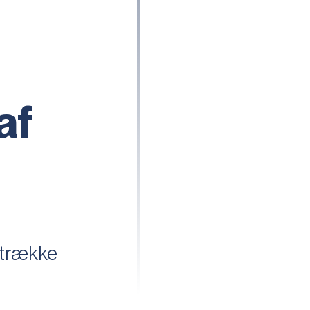
af
t trække