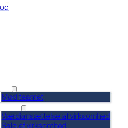
fod
RSIDE
FERENCER
DENSBANK
 OS
Mød teamet
RVICES
Værdiansættelse af virksomhed
Salg af virksomhed