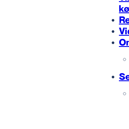
k
Re
Vi
O
Se