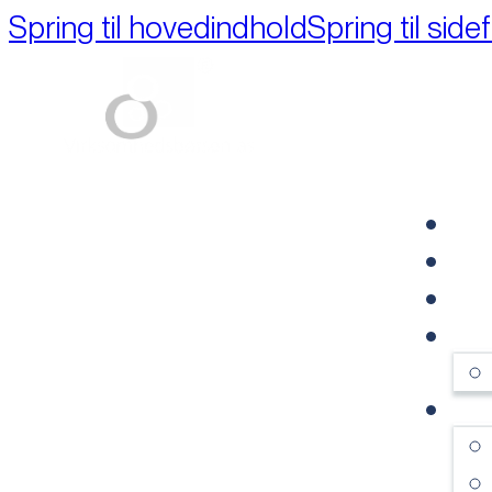
Spring til hovedindhold
Spring til side
Part of M+A Group 
FO
RE
VI
OM
SE