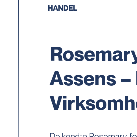
HANDEL
Rosemary
Assens – 
Virksomh
De kendte Rosemary-forr