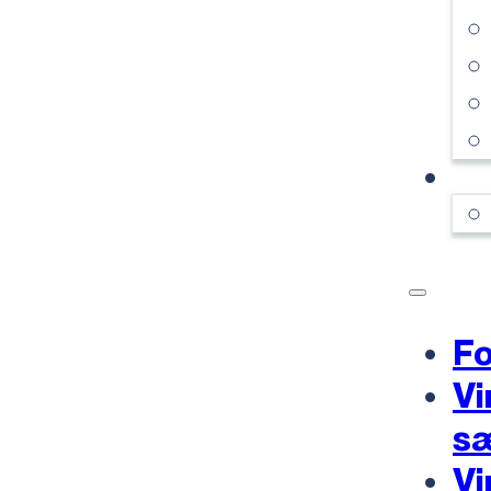
KO
Fo
Vi
s
Vi