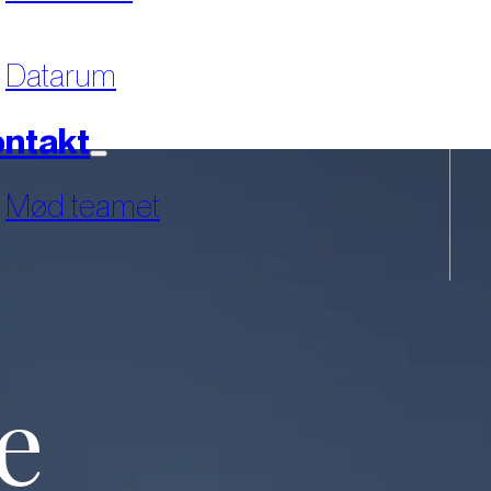
Datarum
ntakt
Mød teamet
e