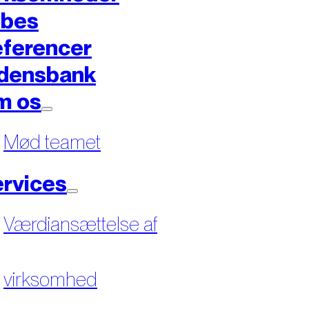
øbes
ferencer
densbank
m os
Mød teamet
rvices
Værdiansættelse af
virksomhed