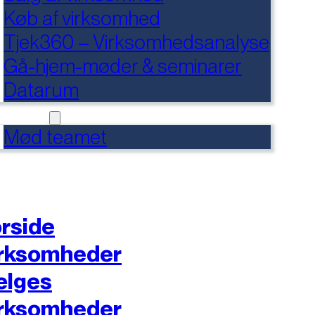
Køb af virksomhed
Tjek360 – Virksomhedsanalyse
Gå-hjem-møder & seminarer
Datarum
NTAKT
Mød teamet
rside
rksomheder
ælges
rksomheder