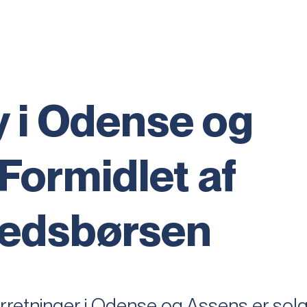
 i Odense og
Formidlet af
edsbørsen
etninger i Odense og Assens er solgt