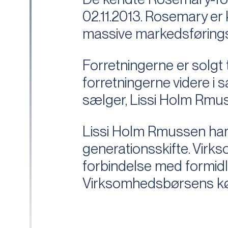
02.11.2013. Rosemary er 
massive markedsførings
Forretningerne er solgt t
forretningerne videre 
sælger, Lissi Holm Rmuss
Lissi Holm Rmussen har 
generationsskifte. Virk
forbindelse med formidli
Virksomhedsbørsens k