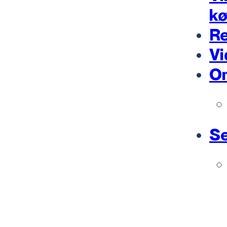
k
Re
Vi
O
Se