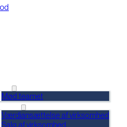
fod
RSIDE
FERENCER
DENSBANK
 OS
Mød teamet
RVICES
Værdiansættelse af virksomhed
Salg af virksomhed