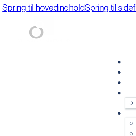
Spring til hovedindhold
Spring til side
Part of M+A Group 
FO
RE
VI
OM
SE