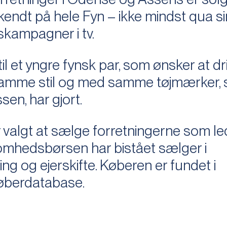
kendt på hele Fyn – ikke mindst qua s
kampagner i tv.
il et yngre fynsk par, som ønsker at dr
i samme stil og med samme tøjmærker,
en, har gjort.
valgt at sælge forretningerne som led
somhedsbørsen har bistået sælger i
ng og ejerskifte. Køberen er fundet i
øberdatabase.