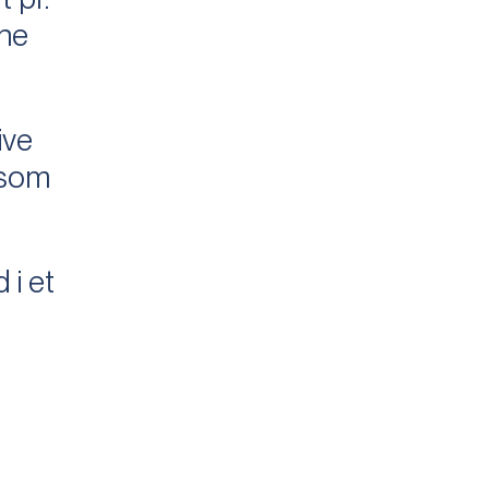
ine
ive
 som
 i et