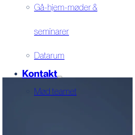
Gå-hjem-møder &
seminarer
Datarum
Kontakt
Mød teamet