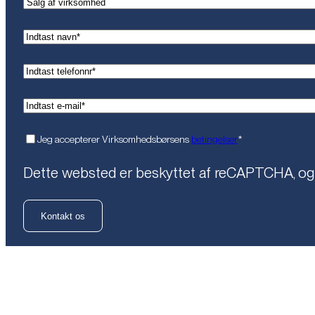
(Påkrævet)
Navn
(Påkrævet)
Telefon*
(Påkrævet)
Email*
(Påkrævet)
Samtykke
Jeg accepterer Virksomhedsbørsens
betingelser
*
Dette websted er beskyttet af reCAPTCHA, o