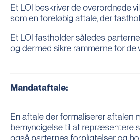
Et LOI beskriver de overordnede v
som en foreløbig aftale, der fastho
Et LOI fastholder således parterne,
og dermed sikre rammerne for de v
Mandataftale:
En aftale der formaliserer aftal
bemyndigelse til at repræsentere sæ
også parternes forpligtelser og ho