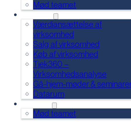
Mød teamet
SERVICES
Værdiansættelse af
virksomhed
Salg af virksomhed
Køb af virksomhed
Tjek360 –
Virksomhedsanalyse
Gå-hjem-møder & seminare
Datarum
KONTAKT
Mød teamet