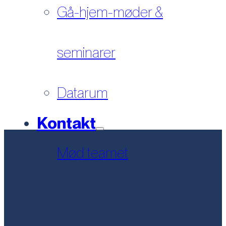
Gå-hjem-møder &
seminarer
Datarum
Kontakt
Mød teamet