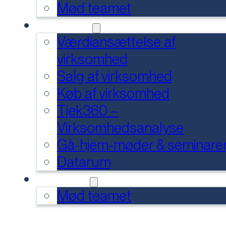
Mød teamet
SERVICES
Værdiansættelse af
virksomhed
Salg af virksomhed
Køb af virksomhed
Tjek360 –
Virksomhedsanalyse
Gå-hjem-møder & seminare
Datarum
KONTAKT
Mød teamet