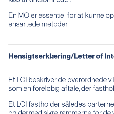
En MO er essentiel for at kunne 
ensartede metoder.
Hensigtserklæring/Letter of Inte
Et LOI beskriver de overordnede v
som en foreløbig aftale, der fastho
Et LOI fastholder således parterne,
og dermed sikre rammerne for de v