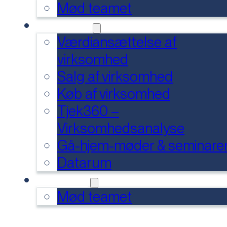
Mød teamet
SERVICES
Værdiansættelse af
virksomhed
Salg af virksomhed
Køb af virksomhed
Tjek360 –
Virksomhedsanalyse
Gå-hjem-møder & seminare
Datarum
KONTAKT
Mød teamet