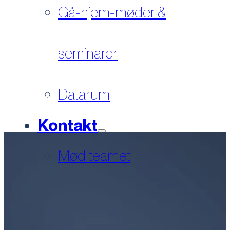
Gå-hjem-møder &
seminarer
Datarum
Kontakt
Mød teamet