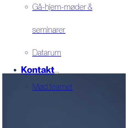
Gå-hjem-møder &
seminarer
Datarum
Kontakt
Mød teamet