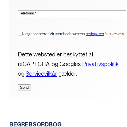
(Påkrævet)
Telefon*
(Påkrævet)
Samtykke
Jeg accepterer Virksomhedsbørsens
betingelser
*
(Påkrævet)
Dette websted er beskyttet af
reCAPTCHA, og Googles
Privatlivspolitik
og
Servicevilkår
gælder.
BEGREBSORDBOG