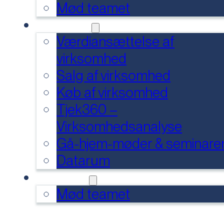
Mød teamet
SERVICES
Værdiansættelse af
virksomhed
Salg af virksomhed
Køb af virksomhed
Tjek360 –
Virksomhedsanalyse
Gå-hjem-møder & seminare
Datarum
KONTAKT
Mød teamet