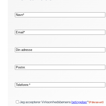
(Påkrævet)
Navn*
(Påkrævet)
E-
mail*
Adresse
Postnr.
(Påkrævet)
Telefon*
(Påkrævet)
Samtykke
Jeg accepterer Virksomhedsbørsens
betingelser
*
(Påkrævet)