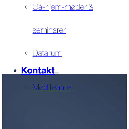
Gå-hjem-møder &
seminarer
Datarum
Kontakt
Mød teamet