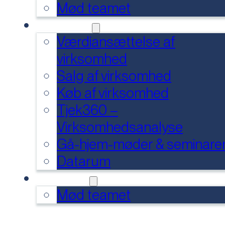
Mød teamet
SERVICES
Værdiansættelse af
virksomhed
Salg af virksomhed
Køb af virksomhed
Tjek360 –
Virksomhedsanalyse
Gå-hjem-møder & seminare
Datarum
KONTAKT
Mød teamet