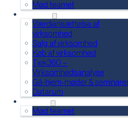
Mød teamet
SERVICES
Værdiansættelse af
virksomhed
Salg af virksomhed
Køb af virksomhed
Tjek360 –
Virksomhedsanalyse
Gå-hjem-møder & seminare
Datarum
KONTAKT
Mød teamet