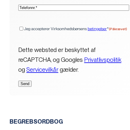
(Påkrævet)
Telefon*
(Påkrævet)
Samtykke
Jeg accepterer Virksomhedsbørsens
betingelser
*
(Påkrævet)
Dette websted er beskyttet af
reCAPTCHA, og Googles
Privatlivspolitik
og
Servicevilkår
gælder.
BEGREBSORDBOG