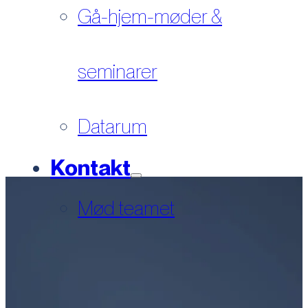
Gå-hjem-møder &
seminarer
Datarum
Kontakt
Mød teamet