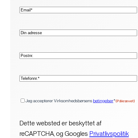
(Påkrævet)
E-
mail*
Adresse
Postnr.
(Påkrævet)
Telefon*
(Påkrævet)
Samtykke
Jeg accepterer Virksomhedsbørsens
betingelser
*
(Påkrævet)
Dette websted er beskyttet af
reCAPTCHA, og Googles
Privatlivspolitik