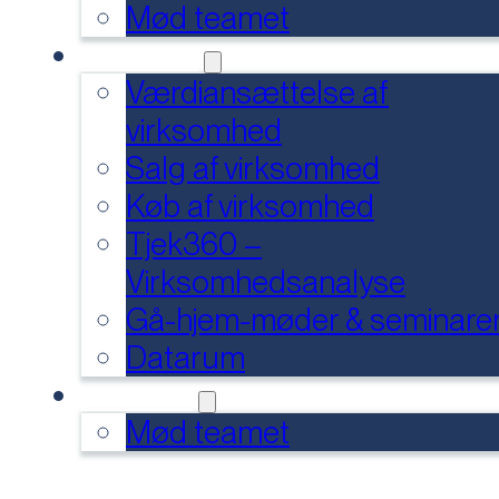
Mød teamet
SERVICES
Værdiansættelse af
virksomhed
Salg af virksomhed
Køb af virksomhed
Tjek360 –
Virksomhedsanalyse
Gå-hjem-møder & seminare
Datarum
KONTAKT
Mød teamet