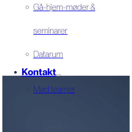
Gå-hjem-møder &
seminarer
Datarum
Kontakt
Mød teamet