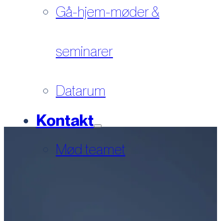
Gå-hjem-møder &
seminarer
Datarum
Kontakt
Mød teamet