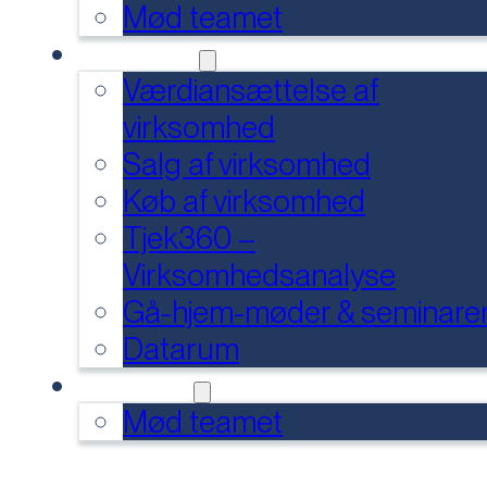
Mød teamet
SERVICES
Værdiansættelse af
virksomhed
Salg af virksomhed
Køb af virksomhed
Tjek360 –
Virksomhedsanalyse
Gå-hjem-møder & seminare
Datarum
KONTAKT
Mød teamet