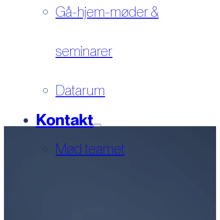
Gå-hjem-møder &
seminarer
Datarum
Kontakt
Mød teamet