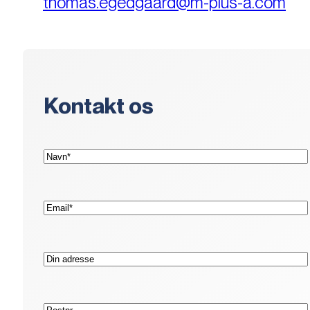
thomas.egedgaard@m-plus-a.com
Kontakt os
(Påkrævet)
Navn*
(Påkrævet)
E-
mail*
Adresse
Postnr.