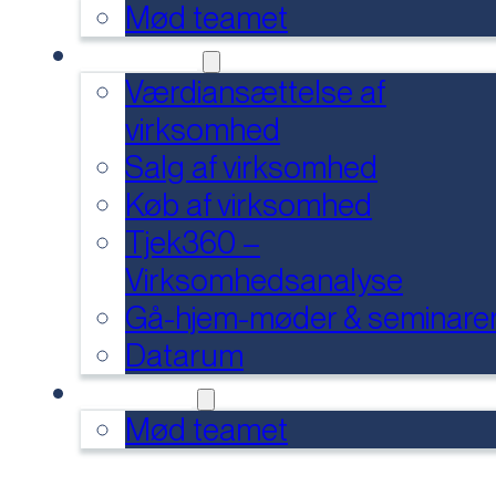
Mød teamet
SERVICES
Værdiansættelse af
virksomhed
Salg af virksomhed
Køb af virksomhed
Tjek360 –
Virksomhedsanalyse
Gå-hjem-møder & seminare
Datarum
KONTAKT
Mød teamet