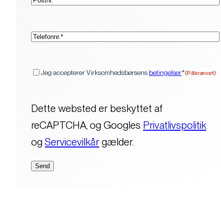
(Påkrævet)
Telefon*
(Påkrævet)
Samtykke
Jeg accepterer Virksomhedsbørsens
betingelser
*
(Påkrævet)
Dette websted er beskyttet af
reCAPTCHA, og Googles
Privatlivspolitik
og
Servicevilkår
gælder.