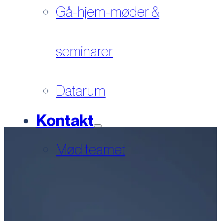
Gå-hjem-møder &
seminarer
Datarum
Kontakt
Mød teamet