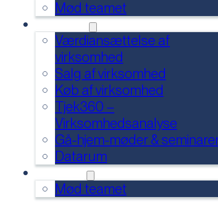
Mød teamet
SERVICES
Værdiansættelse af
virksomhed
Salg af virksomhed
Køb af virksomhed
Tjek360 –
Virksomhedsanalyse
Gå-hjem-møder & seminare
Datarum
KONTAKT
Mød teamet