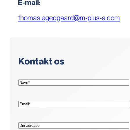
E-mail:
thomas.egedgaard@m-plus-a.com
Kontakt os
(Påkrævet)
Navn*
(Påkrævet)
E-
mail*
Adresse