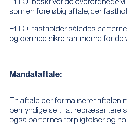
Et LOI beskriver de overordnede v
som en foreløbig aftale, der fastho
Et LOI fastholder således parterne,
og dermed sikre rammerne for de v
Mandataftale:
En aftale der formaliserer aftal
bemyndigelse til at repræsentere sæ
også parternes forpligtelser og ho