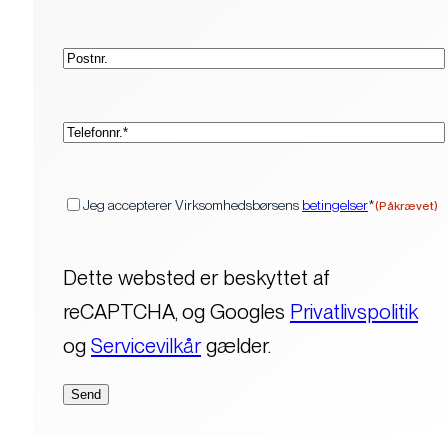
Postnr.
(Påkrævet)
Telefon*
(Påkrævet)
Samtykke
Jeg accepterer Virksomhedsbørsens
betingelser
*
(Påkrævet)
Dette websted er beskyttet af
reCAPTCHA, og Googles
Privatlivspolitik
og
Servicevilkår
gælder.