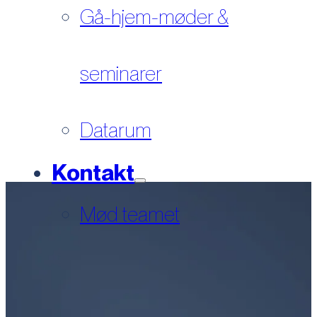
Gå-hjem-møder &
seminarer
Datarum
Kontakt
Mød teamet