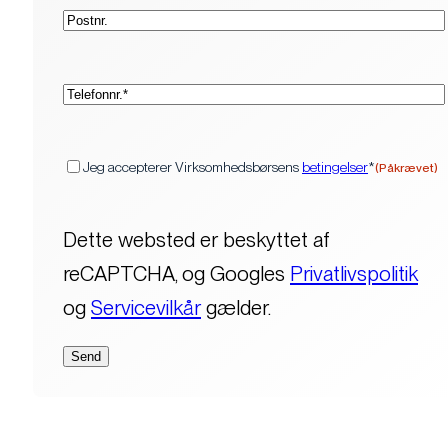
Postnr.
(Påkrævet)
Telefon*
(Påkrævet)
Samtykke
Jeg accepterer Virksomhedsbørsens
betingelser
*
(Påkrævet)
Dette websted er beskyttet af
reCAPTCHA, og Googles
Privatlivspolitik
og
Servicevilkår
gælder.