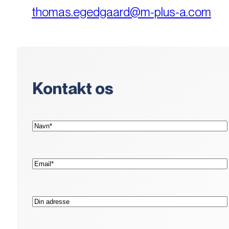
thomas.egedgaard@m-plus-a.com
Kontakt os
(Påkrævet)
Navn*
(Påkrævet)
E-
mail*
Adresse