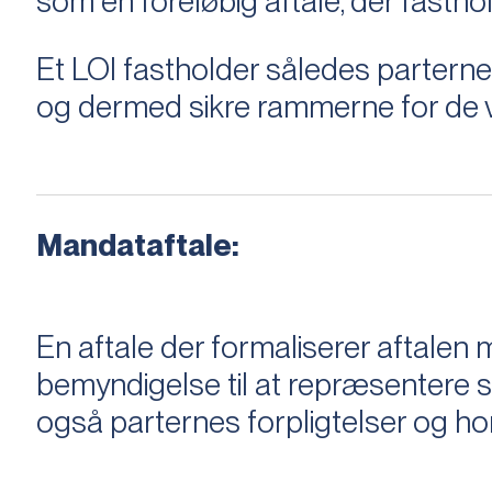
som en foreløbig aftale, der fastho
Et LOI fastholder således parterne,
og dermed sikre rammerne for de v
Mandataftale:
En aftale der formaliserer aftal
bemyndigelse til at repræsentere sæ
også parternes forpligtelser og ho