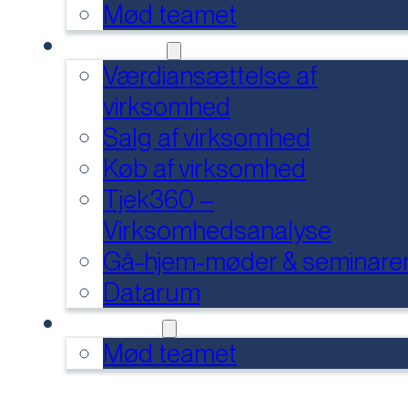
Mød teamet
SERVICES
Værdiansættelse af
virksomhed
Salg af virksomhed
Køb af virksomhed
Tjek360 –
Virksomhedsanalyse
Gå-hjem-møder & seminare
Datarum
KONTAKT
Mød teamet