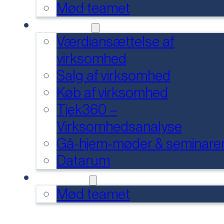
Mød teamet
SERVICES
Værdiansættelse af
virksomhed
Salg af virksomhed
Køb af virksomhed
Tjek360 –
Virksomhedsanalyse
Gå-hjem-møder & seminare
Datarum
KONTAKT
Mød teamet