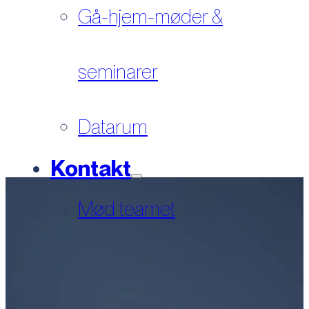
Gå-hjem-møder &
seminarer
Datarum
Kontakt
Mød teamet