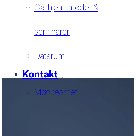
Gå-hjem-møder &
seminarer
Datarum
Kontakt
Mød teamet