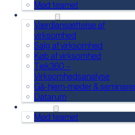
Mød teamet
SERVICES
Værdiansættelse af
virksomhed
Salg af virksomhed
Køb af virksomhed
Tjek360 –
Virksomhedsanalyse
Gå-hjem-møder & seminare
Datarum
KONTAKT
Mød teamet