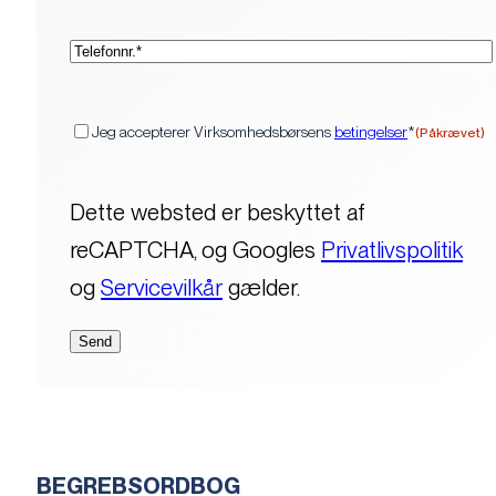
(Påkrævet)
Telefon*
(Påkrævet)
Samtykke
Jeg accepterer Virksomhedsbørsens
betingelser
*
(Påkrævet)
Dette websted er beskyttet af
reCAPTCHA, og Googles
Privatlivspolitik
og
Servicevilkår
gælder.
BEGREBSORDBOG