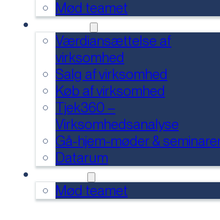
Mød teamet
SERVICES
Værdiansættelse af
virksomhed
Salg af virksomhed
Køb af virksomhed
Tjek360 –
Virksomhedsanalyse
Gå-hjem-møder & seminare
Datarum
KONTAKT
Mød teamet