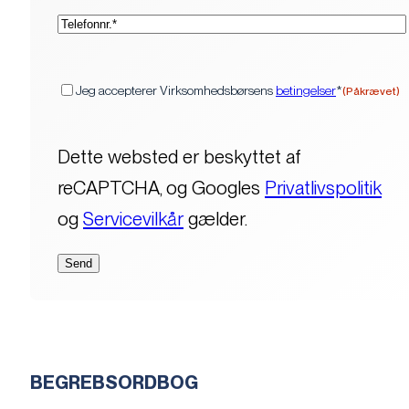
(Påkrævet)
Telefon*
(Påkrævet)
Samtykke
Jeg accepterer Virksomhedsbørsens
betingelser
*
(Påkrævet)
Dette websted er beskyttet af
reCAPTCHA, og Googles
Privatlivspolitik
og
Servicevilkår
gælder.
BEGREBSORDBOG