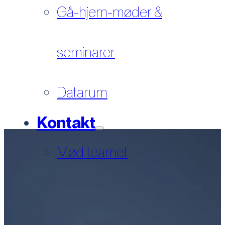
Gå-hjem-møder &
seminarer
Datarum
Kontakt
Mød teamet