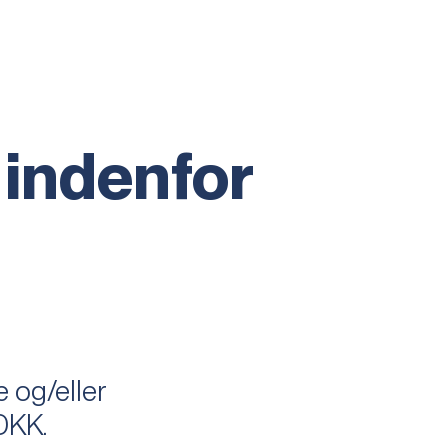
 indenfor
 og/eller
DKK.