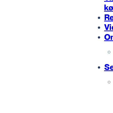
k
Re
Vi
O
Se