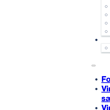
KO
Fo
Vi
s
Vi