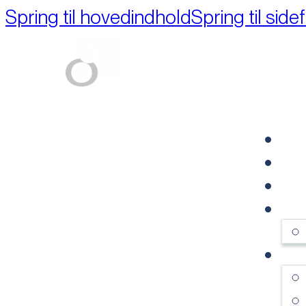
Spring til hovedindhold
Spring til side
Part of M+A Group 
FO
RE
VI
OM
SE