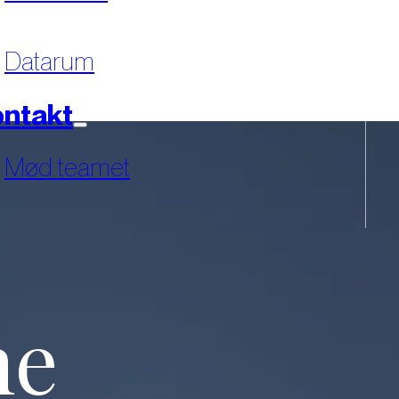
Datarum
ntakt
Mød teamet
ne