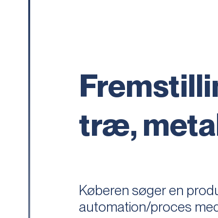
Fremstill
træ, meta
Køberen søger en produk
automation/proces med