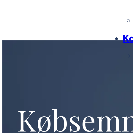
Ko
Købsem