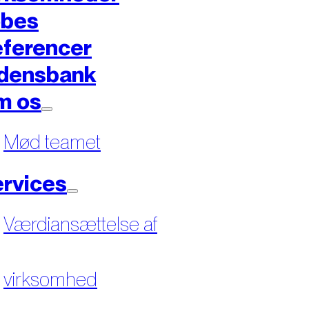
øbes
ferencer
densbank
m os
Mød teamet
rvices
Værdiansættelse af
virksomhed