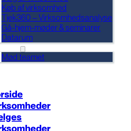
Køb af virksomhed
Tjek360 – Virksomhedsanalyse
Gå-hjem-møder & seminarer
Datarum
NTAKT
Mød teamet
rside
rksomheder
ælges
rksomheder