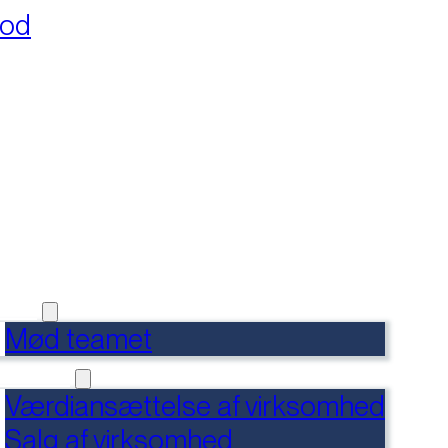
fod
RSIDE
FERENCER
DENSBANK
 OS
Mød teamet
RVICES
Værdiansættelse af virksomhed
Salg af virksomhed