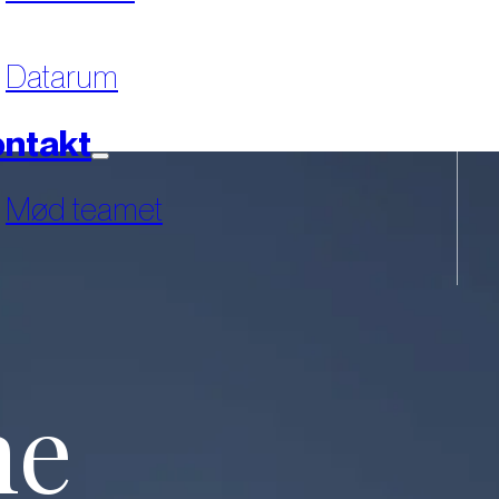
Datarum
ntakt
Mød teamet
ne