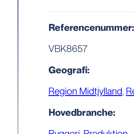
Referencenummer
VBK8657
Geografi:
Region Midtjylland
,
R
Hovedbranche:
Byggeri
,
Produktion