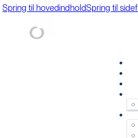
Spring til hovedindhold
Spring til side
Part of M+A Group 
FO
RE
VI
OM
SE