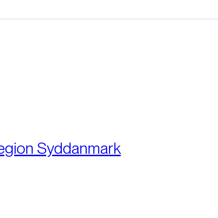
:
egion Syddanmark