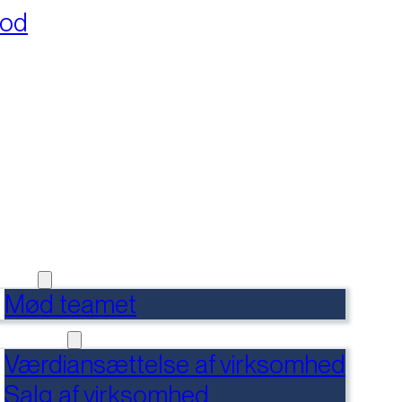
fod
RSIDE
FERENCER
DENSBANK
 OS
Mød teamet
RVICES
Værdiansættelse af virksomhed
Salg af virksomhed