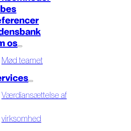
øbes
ferencer
densbank
m os
Mød teamet
rvices
Værdiansættelse af
virksomhed