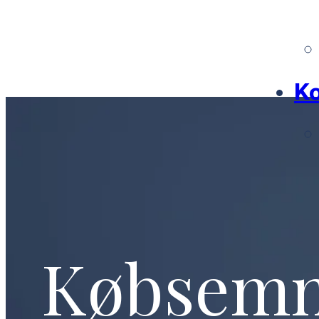
Ko
Købsem