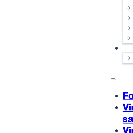
KO
Fo
Vi
s
Vi