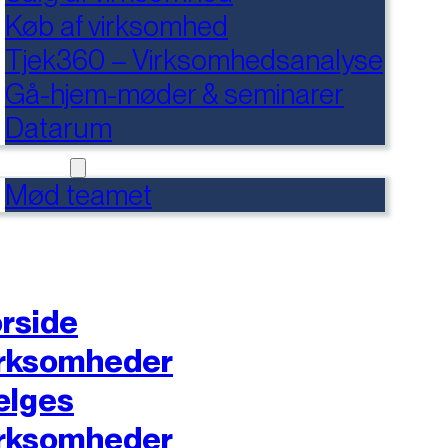
Køb af virksomhed
Tjek360 – Virksomhedsanalyse
Gå-hjem-møder & seminarer
Datarum
NTAKT
Mød teamet
rside
rksomheder
ælges
rksomheder