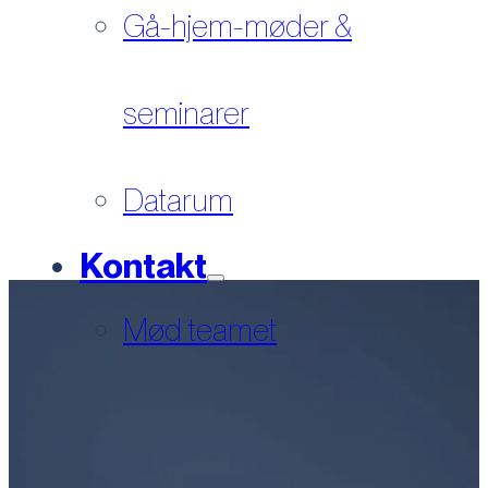
Gå-hjem-møder &
seminarer
Datarum
Kontakt
Mød teamet