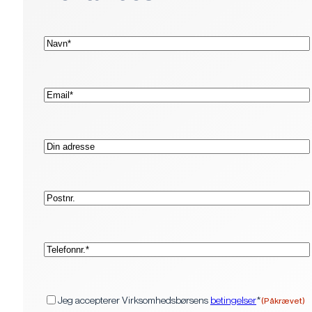
(Påkrævet)
Navn*
(Påkrævet)
E-
mail*
Adresse
Postnr.
(Påkrævet)
Telefon*
(Påkrævet)
Samtykke
Jeg accepterer Virksomhedsbørsens
betingelser
*
(Påkrævet)