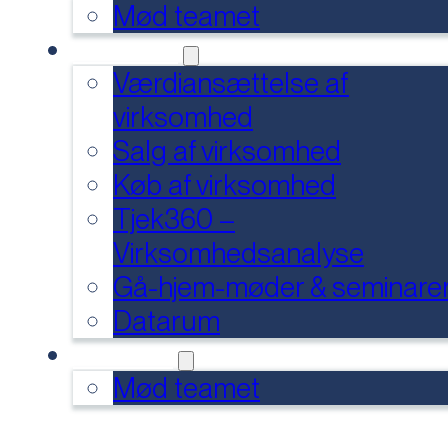
Mød teamet
SERVICES
Værdiansættelse af
virksomhed
Salg af virksomhed
Køb af virksomhed
Tjek360 –
Virksomhedsanalyse
Gå-hjem-møder & seminare
Datarum
KONTAKT
Mød teamet