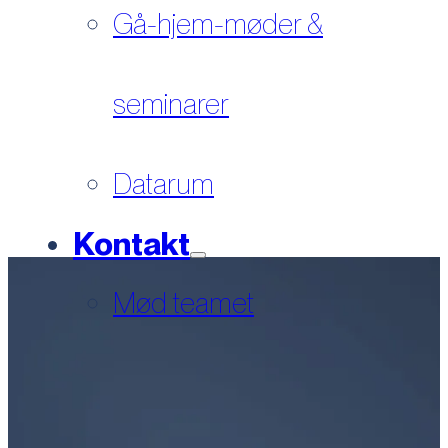
Gå-hjem-møder &
seminarer
Datarum
Kontakt
Mød teamet