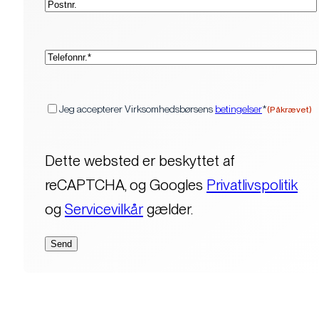
(Påkrævet)
Telefon*
(Påkrævet)
Samtykke
Jeg accepterer Virksomhedsbørsens
betingelser
*
(Påkrævet)
Dette websted er beskyttet af
reCAPTCHA, og Googles
Privatlivspolitik
og
Servicevilkår
gælder.