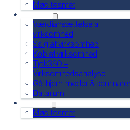
Mød teamet
SERVICES
Værdiansættelse af
virksomhed
Salg af virksomhed
Køb af virksomhed
Tjek360 –
Virksomhedsanalyse
Gå-hjem-møder & seminare
Datarum
KONTAKT
Mød teamet