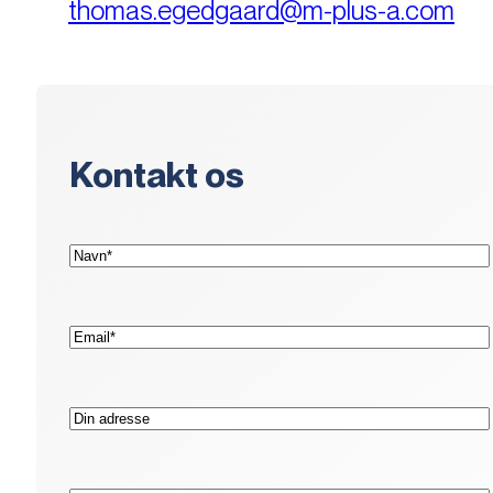
thomas.egedgaard@m-plus-a.com
Kontakt os
(Påkrævet)
Navn*
(Påkrævet)
E-
mail*
Adresse
Postnr.