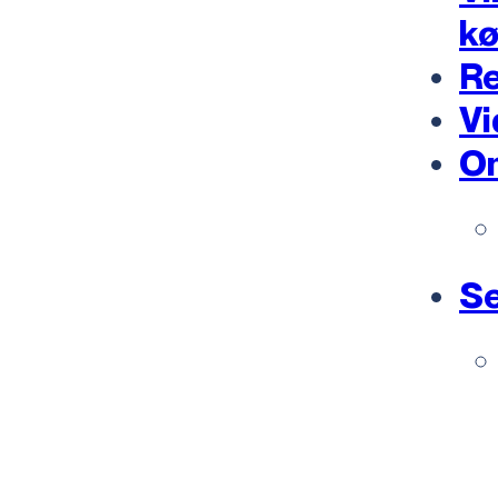
k
Re
Vi
O
Se