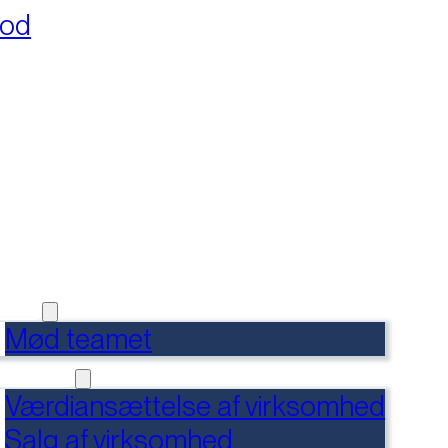
fod
RSIDE
FERENCER
DENSBANK
 OS
Mød teamet
RVICES
Værdiansættelse af virksomhed
Salg af virksomhed