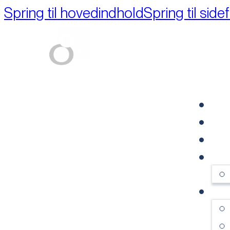
Spring til hovedindhold
Spring til side
Part of M+A Group 
FO
RE
VI
OM
SE