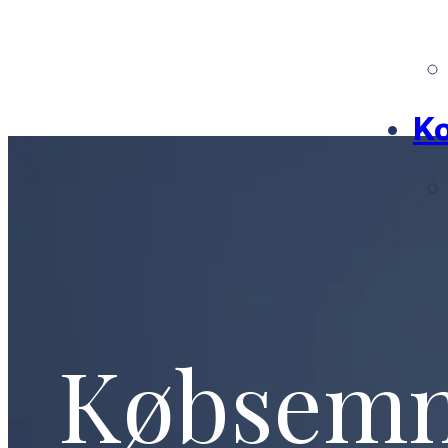
Ko
Købsem