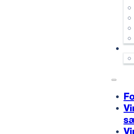
KO
Fo
Vi
s
Vi