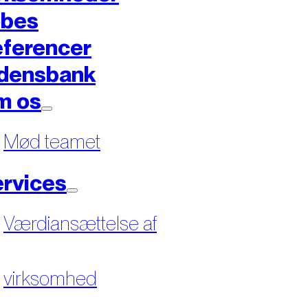
øbes
ferencer
densbank
m os
Mød teamet
rvices
Værdiansættelse af
virksomhed