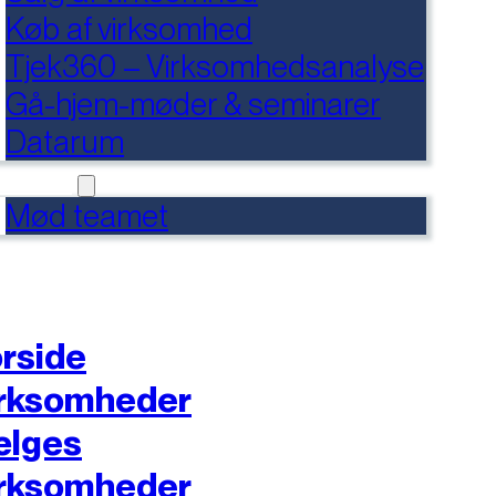
Køb af virksomhed
Tjek360 – Virksomhedsanalyse
Gå-hjem-møder & seminarer
Datarum
NTAKT
Mød teamet
rside
rksomheder
ælges
rksomheder