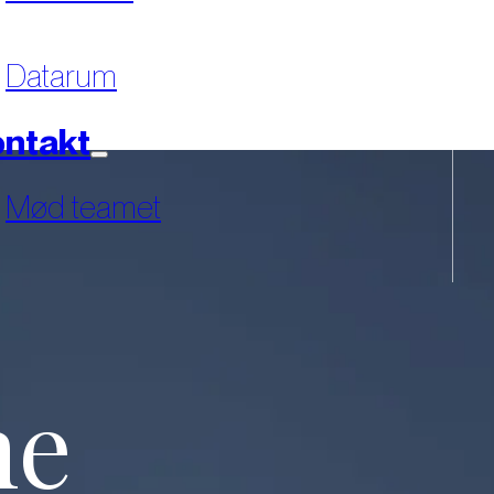
Datarum
ntakt
Mød teamet
ne