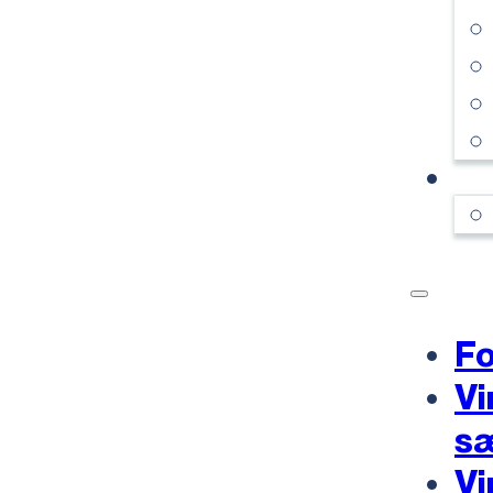
KO
Fo
Vi
s
Vi