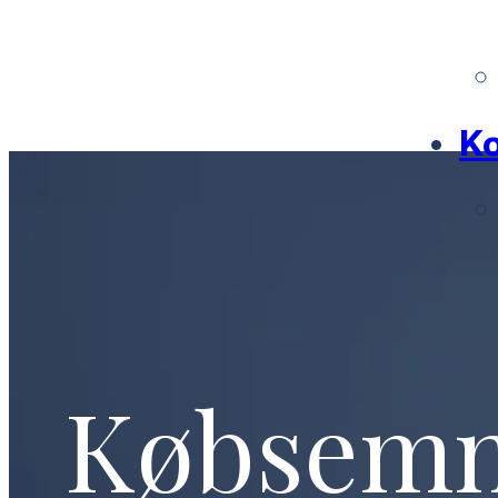
Ko
Købsem