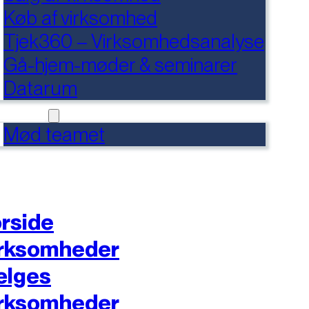
Køb af virksomhed
Tjek360 – Virksomhedsanalyse
Gå-hjem-møder & seminarer
Datarum
NTAKT
Mød teamet
rside
rksomheder
ælges
rksomheder