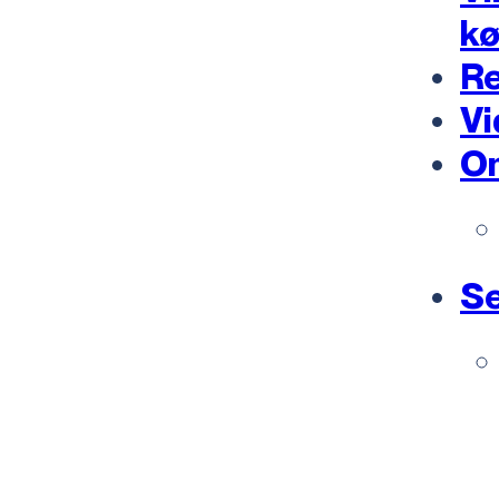
k
Re
Vi
O
Se