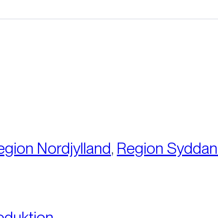
:
egion Nordjylland
,
Region Sydda
oduktion