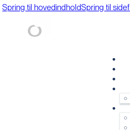
Spring til hovedindhold
Spring til side
Part of M+A Group 
FO
RE
VI
OM
SE