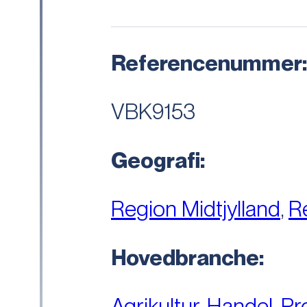
Referencenummer
VBK9153
Geografi:
Region Midtjylland
,
R
Hovedbranche:
Agrikultur
,
Handel
,
Pr