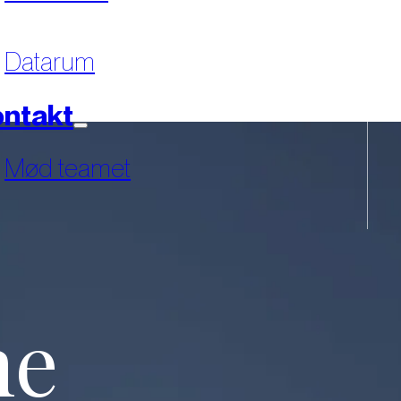
Datarum
ntakt
Mød teamet
ne