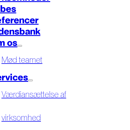
øbes
ferencer
densbank
m os
Mød teamet
rvices
Værdiansættelse af
virksomhed