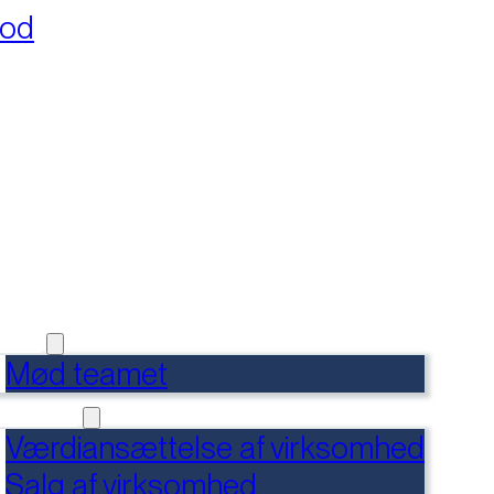
fod
RSIDE
FERENCER
DENSBANK
 OS
Mød teamet
RVICES
Værdiansættelse af virksomhed
Salg af virksomhed