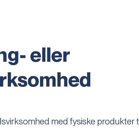
ng- eller
irksomhed
delsvirksomhed med fysiske produkter 