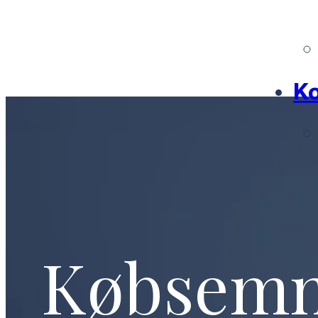
Ko
Købsem