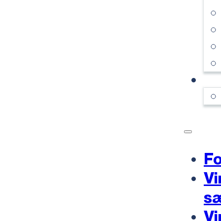
KO
Fo
Vi
s
Vi