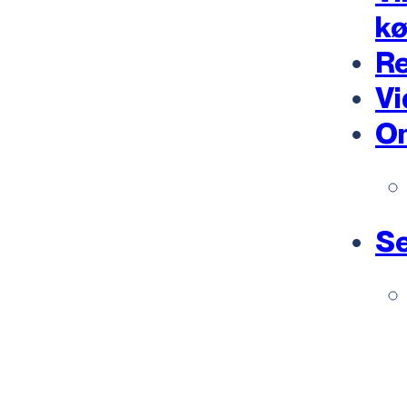
k
Re
Vi
O
Se