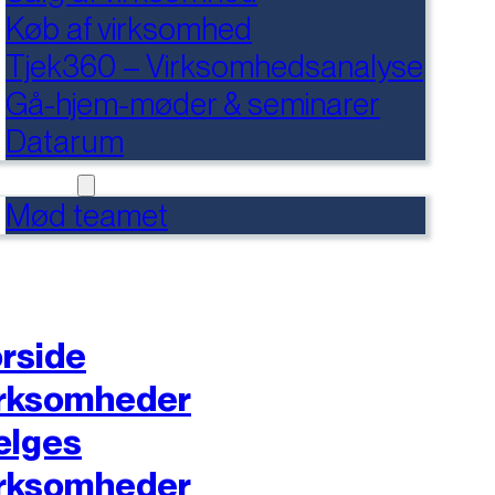
Køb af virksomhed
Tjek360 – Virksomhedsanalyse
Gå-hjem-møder & seminarer
Datarum
NTAKT
Mød teamet
rside
rksomheder
ælges
rksomheder