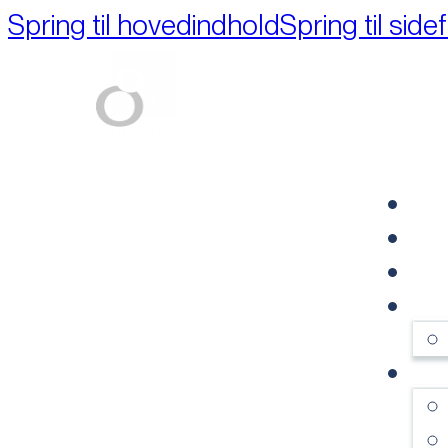
Spring til hovedindhold
Spring til side
Part of M+A Group 
FO
RE
VI
OM
SE