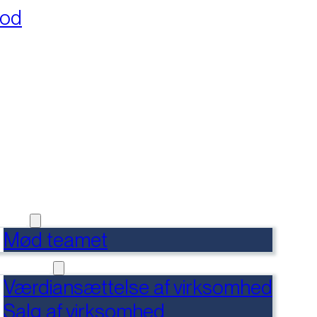
fod
RSIDE
FERENCER
DENSBANK
 OS
Mød teamet
RVICES
Værdiansættelse af virksomhed
Salg af virksomhed