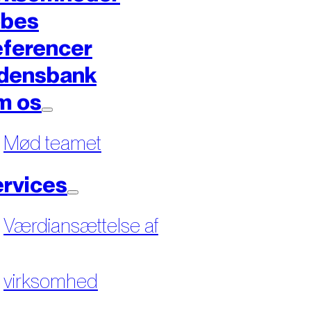
øbes
ferencer
densbank
m os
Mød teamet
rvices
Værdiansættelse af
virksomhed