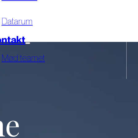
Datarum
ntakt
Mød teamet
ne