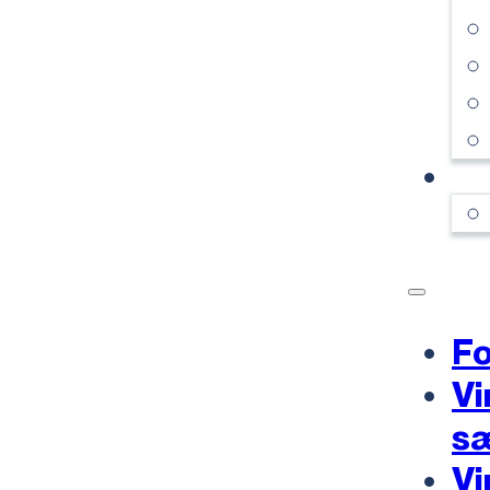
KO
Fo
Vi
s
Vi