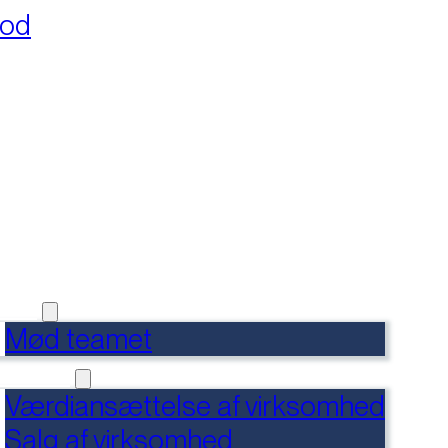
fod
RSIDE
FERENCER
DENSBANK
 OS
Mød teamet
RVICES
Værdiansættelse af virksomhed
Salg af virksomhed