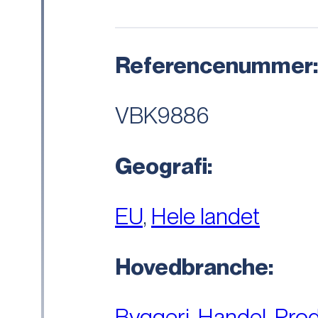
Referencenummer
VBK9886
Geografi:
EU
,
Hele landet
Hovedbranche:
Byggeri
,
Handel
,
Prod