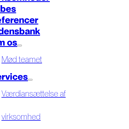
øbes
ferencer
densbank
m os
Mød teamet
rvices
Værdiansættelse af
virksomhed