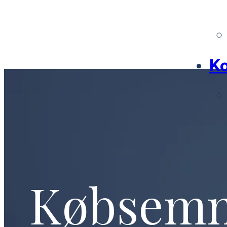
Ko
Købsem