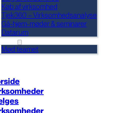
Køb af virksomhed
Tjek360 – Virksomhedsanalyse
Gå-hjem-møder & seminarer
Datarum
NTAKT
Mød teamet
rside
rksomheder
ælges
rksomheder