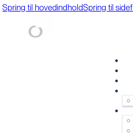
Spring til hovedindhold
Spring til side
Part of M+A Group 
FO
RE
VI
OM
SE