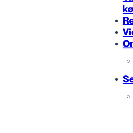
k
Re
Vi
O
Se