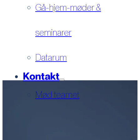
Gå-hjem-møder &
seminarer
Datarum
Kontakt
Mød teamet