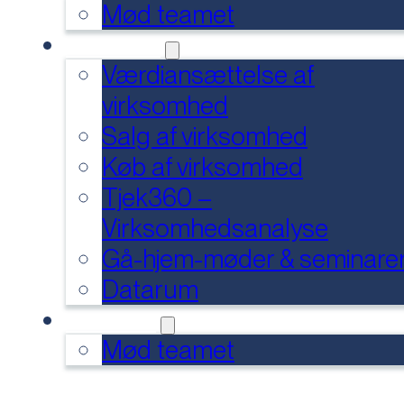
Mød teamet
SERVICES
Værdiansættelse af
virksomhed
Salg af virksomhed
Køb af virksomhed
Tjek360 –
Virksomhedsanalyse
Gå-hjem-møder & seminare
Datarum
KONTAKT
Mød teamet