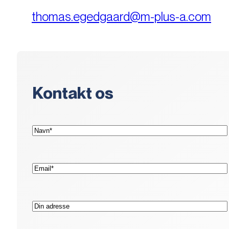
thomas.egedgaard@m-plus-a.com
Kontakt os
(Påkrævet)
Navn*
(Påkrævet)
E-
mail*
Adresse