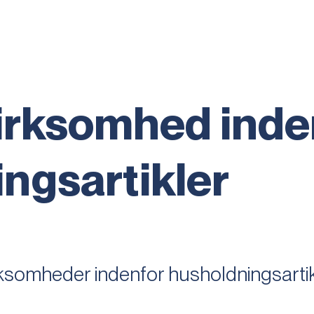
irksomhed inde
ngsartikler
ksomheder indenfor husholdningsartik