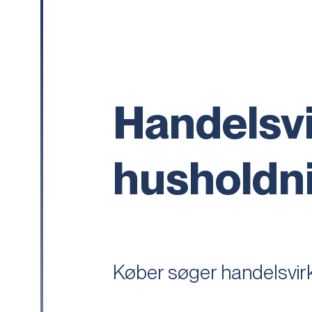
Handelsv
husholdni
Køber søger handelsvir