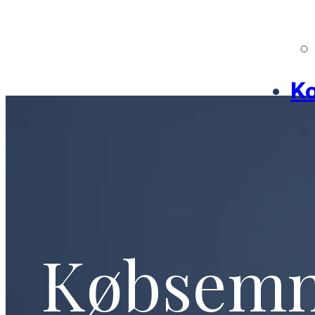
Ko
Købsem