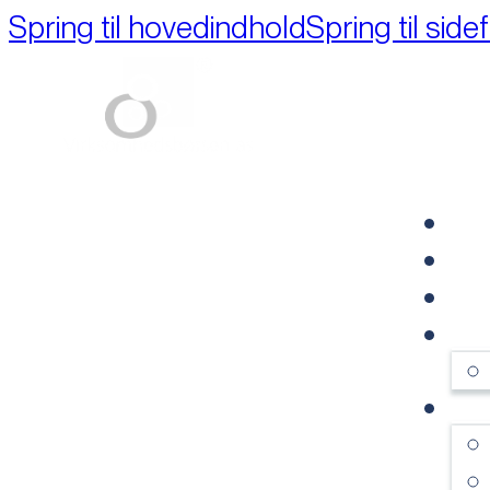
Spring til hovedindhold
Spring til side
Part of M+A Group 
FO
RE
VI
OM
SE