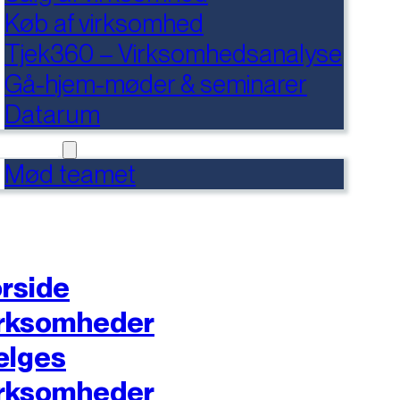
Køb af virksomhed
Tjek360 – Virksomhedsanalyse
Gå-hjem-møder & seminarer
Datarum
NTAKT
Mød teamet
rside
rksomheder
ælges
rksomheder