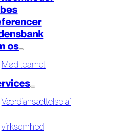
øbes
ferencer
densbank
m os
Mød teamet
rvices
Værdiansættelse af
virksomhed