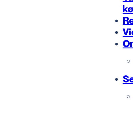
k
Re
Vi
O
Se