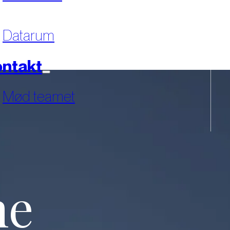
Datarum
ntakt
Mød teamet
ne