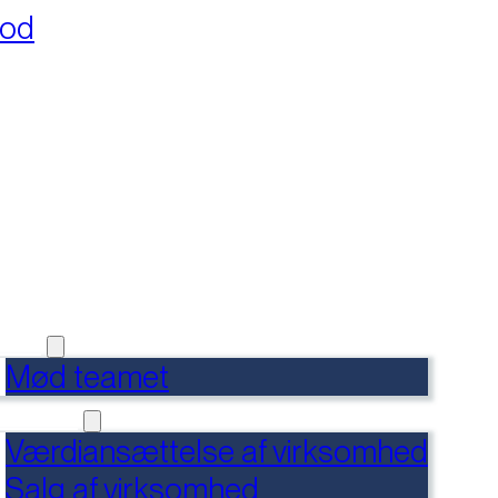
fod
RSIDE
FERENCER
DENSBANK
 OS
Mød teamet
RVICES
Værdiansættelse af virksomhed
Salg af virksomhed