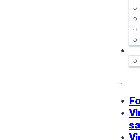
KO
Fo
Vi
s
Vi