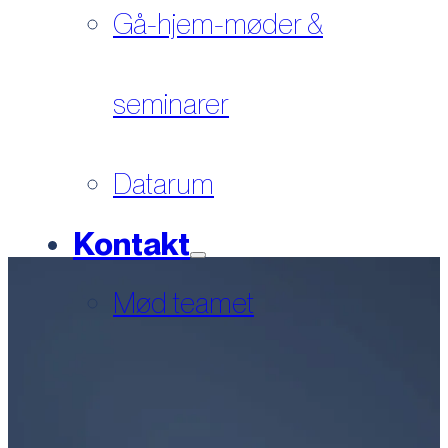
Gå-hjem-møder &
seminarer
Datarum
Kontakt
Mød teamet