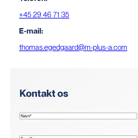
+45 29 46 71 35
E-mail:
thomas.egedgaard@m-plus-a.com
Kontakt os
(Påkrævet)
Navn*
(Påkrævet)
E-