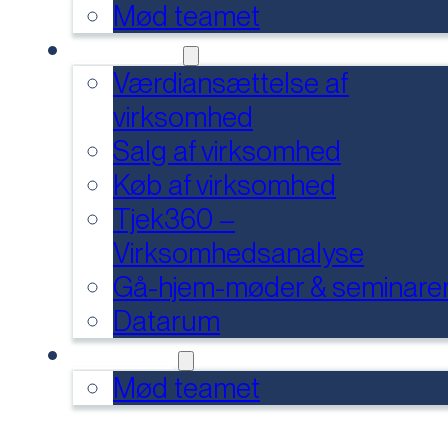
Mød teamet
SERVICES
Værdiansættelse af
virksomhed
Salg af virksomhed
Køb af virksomhed
Tjek360 –
Virksomhedsanalyse
Gå-hjem-møder & seminare
Datarum
KONTAKT
Mød teamet