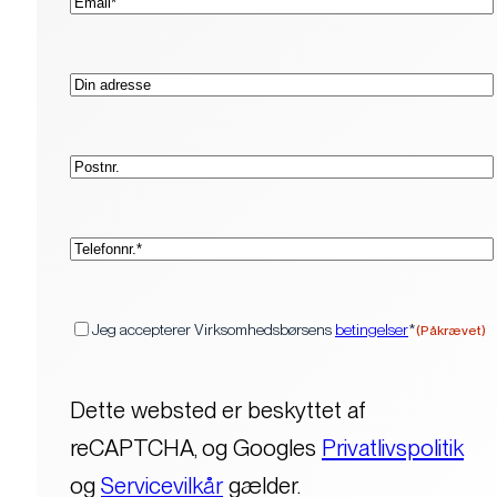
mail*
Adresse
Postnr.
(Påkrævet)
Telefon*
(Påkrævet)
Samtykke
Jeg accepterer Virksomhedsbørsens
betingelser
*
(Påkrævet)
Dette websted er beskyttet af
reCAPTCHA, og Googles
Privatlivspolitik
og
Servicevilkår
gælder.