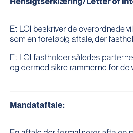
Hensigtserklæring/Letter of Inte
Et LOI beskriver de overordnede v
som en foreløbig aftale, der fastho
Et LOI fastholder således parterne,
og dermed sikre rammerne for de v
Mandataftale:
En aftale der formaliserer aftal