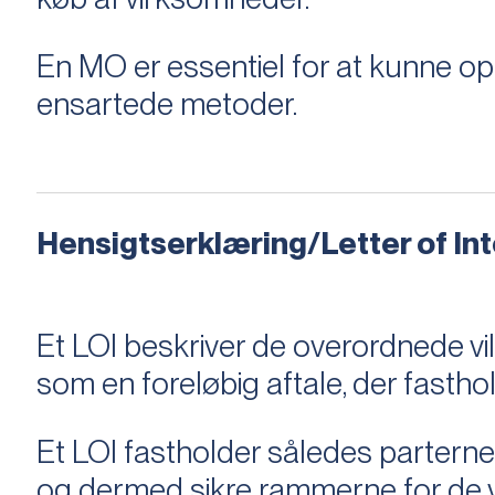
En MO er essentiel for at kunne 
ensartede metoder.
Hensigtserklæring/Letter of Inte
Et LOI beskriver de overordnede v
som en foreløbig aftale, der fastho
Et LOI fastholder således parterne,
og dermed sikre rammerne for de v