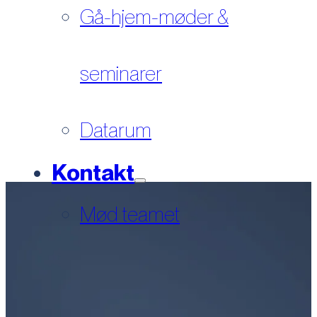
Gå-hjem-møder &
seminarer
Datarum
Kontakt
Mød teamet