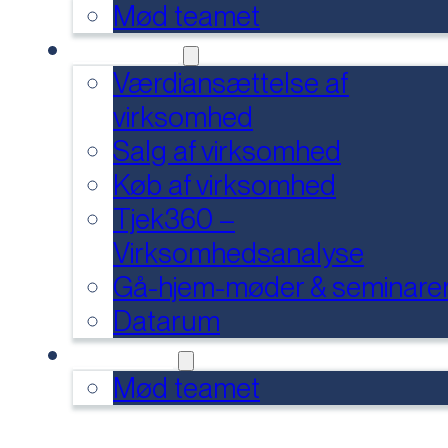
Mød teamet
SERVICES
Værdiansættelse af
virksomhed
Salg af virksomhed
Køb af virksomhed
Tjek360 –
Virksomhedsanalyse
Gå-hjem-møder & seminare
Datarum
KONTAKT
Mød teamet