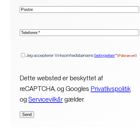
Postnr.
(Påkrævet)
Telefon*
(Påkrævet)
Samtykke
Jeg accepterer Virksomhedsbørsens
betingelser
*
(Påkrævet)
Dette websted er beskyttet af
reCAPTCHA, og Googles
Privatlivspolitik
og
Servicevilkår
gælder.