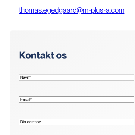
thomas.egedgaard@m-plus-a.com
Kontakt os
(Påkrævet)
Navn*
(Påkrævet)
E-
mail*
Adresse