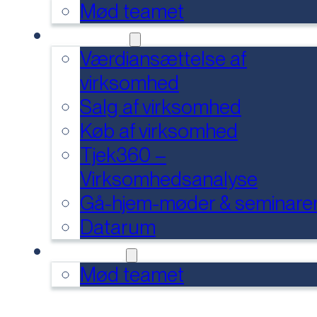
Mød teamet
SERVICES
Værdiansættelse af
virksomhed
Salg af virksomhed
Køb af virksomhed
Tjek360 –
Virksomhedsanalyse
Gå-hjem-møder & seminare
Datarum
KONTAKT
Mød teamet