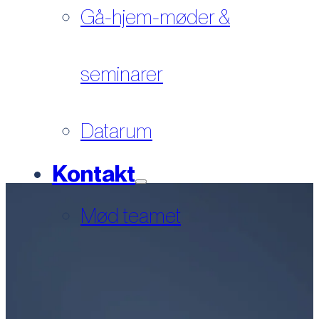
Gå-hjem-møder &
seminarer
Datarum
Kontakt
Mød teamet