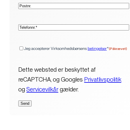
Postnr.
(Påkrævet)
Telefon*
(Påkrævet)
Samtykke
Jeg accepterer Virksomhedsbørsens
betingelser
*
(Påkrævet)
Dette websted er beskyttet af
reCAPTCHA, og Googles
Privatlivspolitik
og
Servicevilkår
gælder.