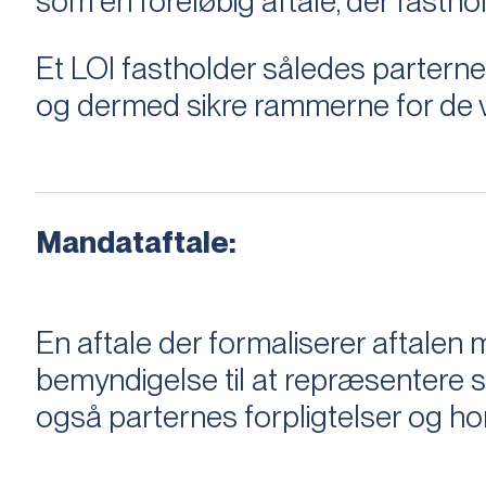
som en foreløbig aftale, der fastho
Et LOI fastholder således parterne,
og dermed sikre rammerne for de v
Mandataftale:
En aftale der formaliserer aftal
bemyndigelse til at repræsentere sæ
også parternes forpligtelser og ho