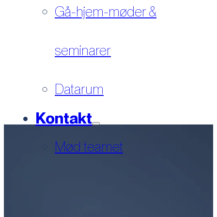
Gå-hjem-møder &
seminarer
Datarum
Kontakt
Mød teamet