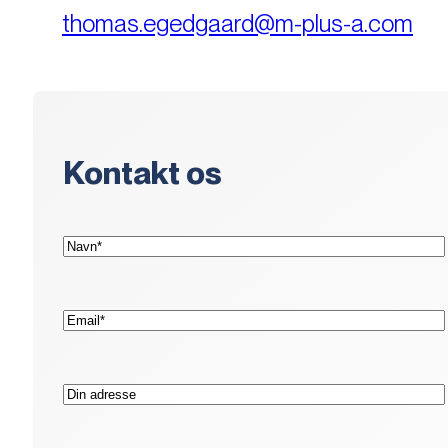
thomas.egedgaard@m-plus-a.com
Kontakt os
(Påkrævet)
Navn*
(Påkrævet)
E-
mail*
Adresse