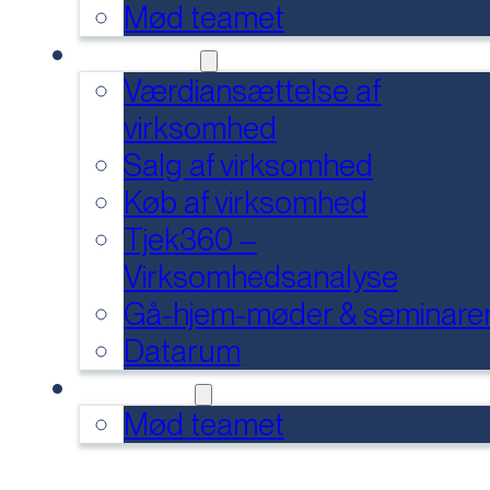
Mød teamet
SERVICES
Værdiansættelse af
virksomhed
Salg af virksomhed
Køb af virksomhed
Tjek360 –
Virksomhedsanalyse
Gå-hjem-møder & seminare
Datarum
KONTAKT
Mød teamet