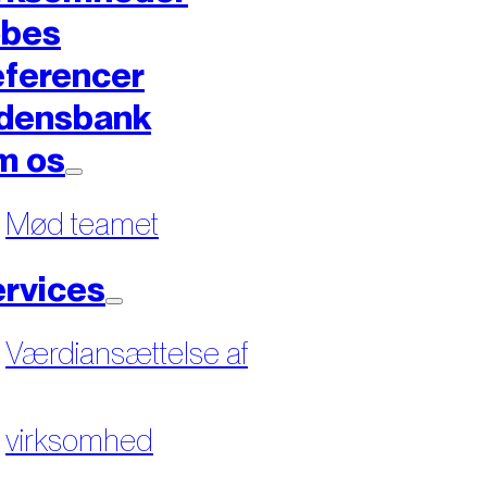
øbes
ferencer
densbank
m os
Mød teamet
rvices
Værdiansættelse af
virksomhed