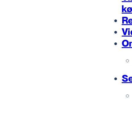
k
Re
Vi
O
Se