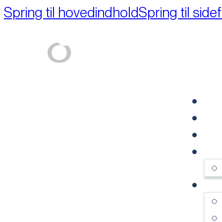
Spring til hovedindhold
Spring til side
Part of M+A Group 
FO
RE
VI
OM
SE