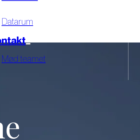
Datarum
ntakt
Mød teamet
ne