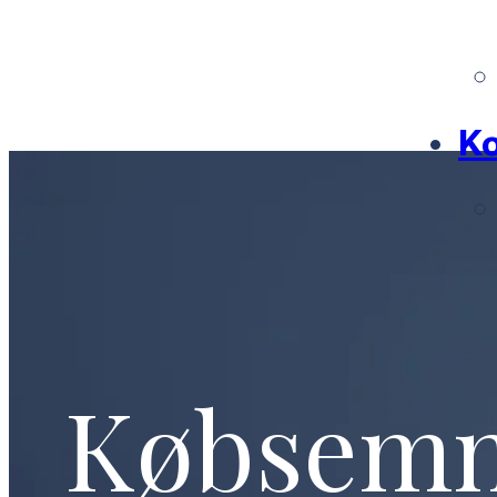
Ko
Købsem