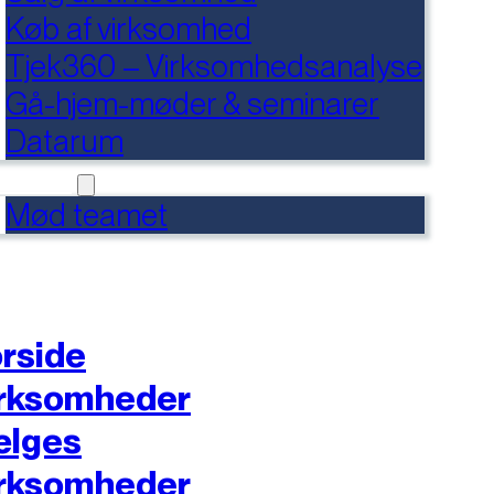
Køb af virksomhed
Tjek360 – Virksomhedsanalyse
Gå-hjem-møder & seminarer
Datarum
NTAKT
Mød teamet
rside
rksomheder
ælges
rksomheder