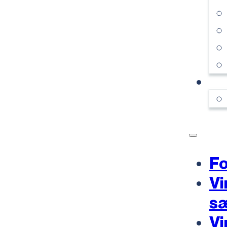
KO
Fo
Vi
s
Vi