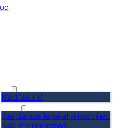
fod
RSIDE
FERENCER
DENSBANK
 OS
Mød teamet
RVICES
Værdiansættelse af virksomhed
Salg af virksomhed