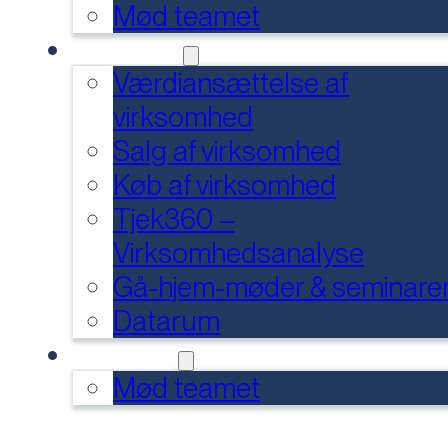
Mød teamet
SERVICES
Værdiansættelse af
virksomhed
Salg af virksomhed
Køb af virksomhed
Tjek360 –
Virksomhedsanalyse
Gå-hjem-møder & seminare
Datarum
KONTAKT
Mød teamet