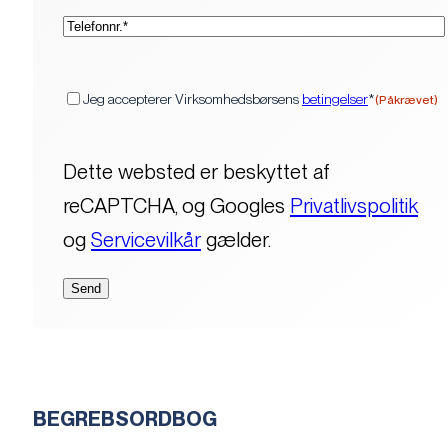
(Påkrævet)
Telefon*
(Påkrævet)
Samtykke
Jeg accepterer Virksomhedsbørsens
betingelser
*
(Påkrævet)
Dette websted er beskyttet af
reCAPTCHA, og Googles
Privatlivspolitik
og
Servicevilkår
gælder.
BEGREBSORDBOG