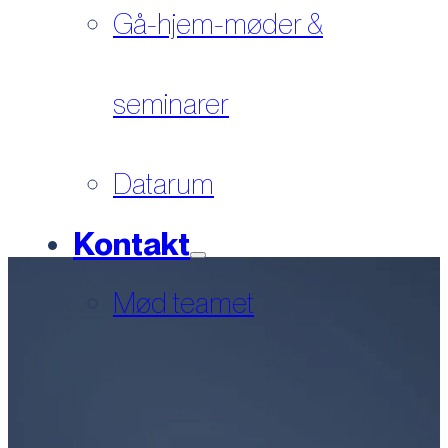
Gå-hjem-møder &
seminarer
Datarum
Kontakt
Mød teamet