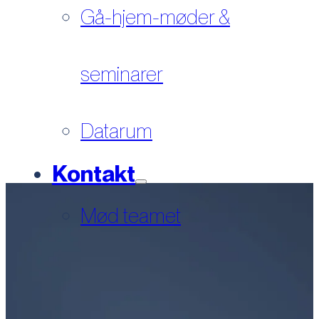
Gå-hjem-møder &
seminarer
Datarum
Kontakt
Mød teamet