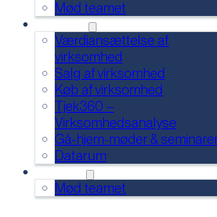
Mød teamet
SERVICES
Værdiansættelse af
virksomhed
Salg af virksomhed
Køb af virksomhed
Tjek360 –
Virksomhedsanalyse
Gå-hjem-møder & seminare
Datarum
KONTAKT
Mød teamet