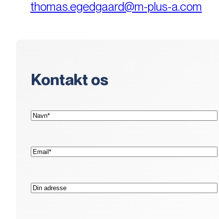
thomas.egedgaard@m-plus-a.com
Kontakt os
(Påkrævet)
Navn*
(Påkrævet)
E-
mail*
Adresse
Postnr.