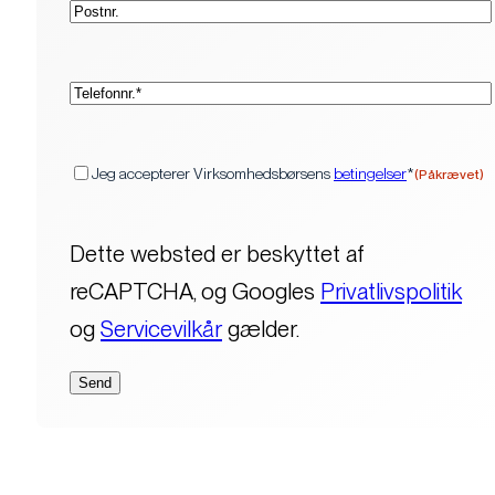
(Påkrævet)
Telefon*
(Påkrævet)
Samtykke
Jeg accepterer Virksomhedsbørsens
betingelser
*
(Påkrævet)
Dette websted er beskyttet af
reCAPTCHA, og Googles
Privatlivspolitik
og
Servicevilkår
gælder.