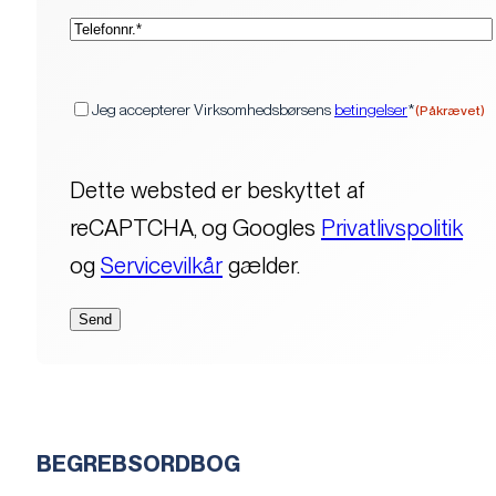
(Påkrævet)
Telefon*
(Påkrævet)
Samtykke
Jeg accepterer Virksomhedsbørsens
betingelser
*
(Påkrævet)
Dette websted er beskyttet af
reCAPTCHA, og Googles
Privatlivspolitik
og
Servicevilkår
gælder.
BEGREBSORDBOG