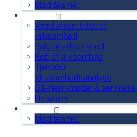
Mød teamet
SERVICES
Værdiansættelse af
virksomhed
Salg af virksomhed
Køb af virksomhed
Tjek360 –
Virksomhedsanalyse
Gå-hjem-møder & seminare
Datarum
KONTAKT
Mød teamet