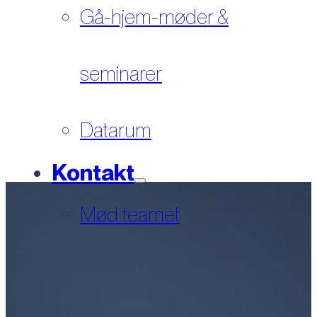
Gå-hjem-møder &
seminarer
Datarum
Kontakt
Mød teamet