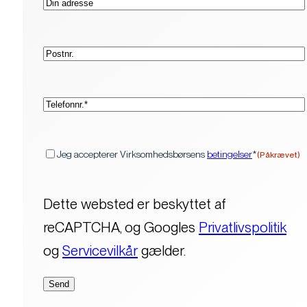
Postnr.
(Påkrævet)
Telefon*
(Påkrævet)
Samtykke
Jeg accepterer Virksomhedsbørsens
betingelser
*
(Påkrævet)
Dette websted er beskyttet af
reCAPTCHA, og Googles
Privatlivspolitik
og
Servicevilkår
gælder.