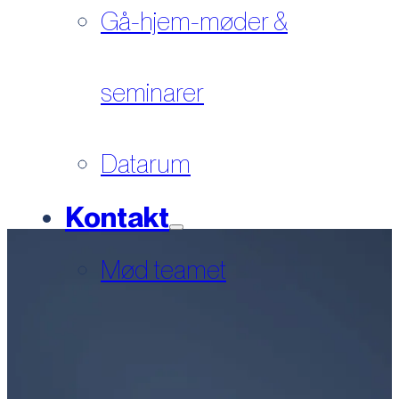
Gå-hjem-møder &
seminarer
Datarum
Kontakt
Mød teamet