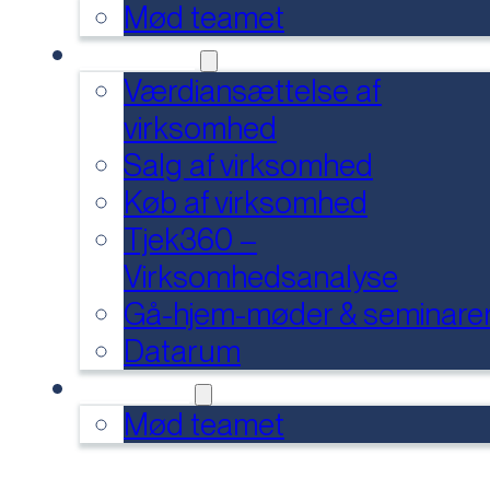
Mød teamet
SERVICES
Værdiansættelse af
virksomhed
Salg af virksomhed
Køb af virksomhed
Tjek360 –
Virksomhedsanalyse
Gå-hjem-møder & seminare
Datarum
KONTAKT
Mød teamet