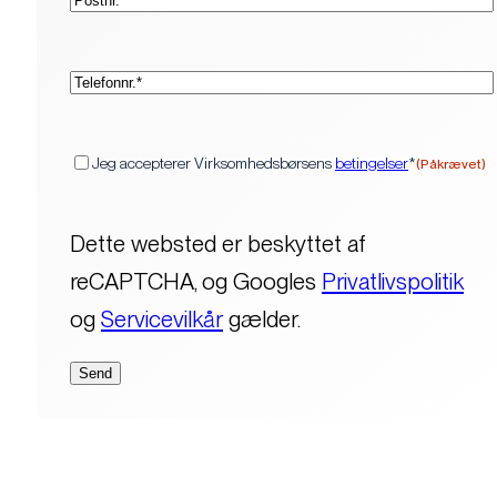
(Påkrævet)
Telefon*
(Påkrævet)
Samtykke
Jeg accepterer Virksomhedsbørsens
betingelser
*
(Påkrævet)
Dette websted er beskyttet af
reCAPTCHA, og Googles
Privatlivspolitik
og
Servicevilkår
gælder.