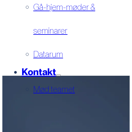
Gå-hjem-møder &
seminarer
Datarum
Kontakt
Mød teamet