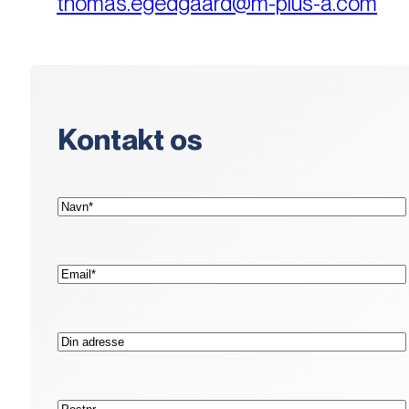
thomas.egedgaard@m-plus-a.com
Kontakt os
(Påkrævet)
Navn*
(Påkrævet)
E-
mail*
Adresse
Postnr.