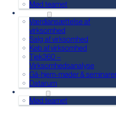
Mød teamet
SERVICES
Værdiansættelse af
virksomhed
Salg af virksomhed
Køb af virksomhed
Tjek360 –
Virksomhedsanalyse
Gå-hjem-møder & seminare
Datarum
KONTAKT
Mød teamet